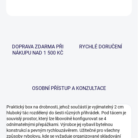
ZEPTAT SE
HLÍDAT
DOPRAVA ZDARMA PŘI
RYCHLÉ DORUČENÍ
NÁKUPU NAD 1 500 KČ
OSOBNÍ PŘÍSTUP A KONZULTACE
Praktický box na drobnosti, jehož součástí je vyjímatelný 2 cm
hluboký tác rozdělený do šesti různých přihrádek. Pod tácem je
souvislý prostor, který lze libovolně konfigurovat se 4
odnímatelnými přepážkami. Výrobce jej vybavil bytelnou
konstrukcí a pevným rychlouzávěrem. Užitečné pro všechny
způsoby rybolovu, kde se vyžaduje organizované skladování