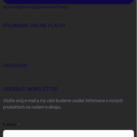
Nová registrace
Zapomenuté heslo
PŘIJÍMÁME ONLINE PLATBY
FACEBOOK
ODEBÍRAT NEWSLETTER
Vložte svůj e-mail a my vám budeme zasílat informace o nových
produktech na našem e-shopu.
E-MAIL