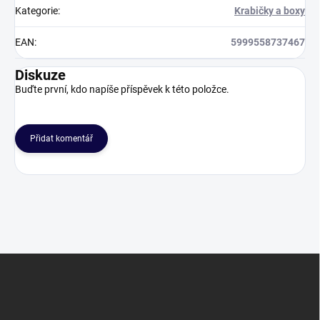
Kategorie
:
Krabičky a boxy
EAN
:
5999558737467
Diskuze
Buďte první, kdo napíše příspěvek k této položce.
Přidat komentář
Z
á
p
a