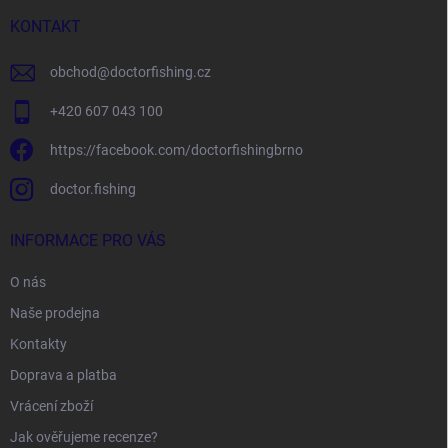
t
í
KONTAKT
obchod
@
doctorfishing.cz
+420 607 043 100
https://facebook.com/doctorfishingbrno
doctor.fishing
INFORMACE PRO VÁS
O nás
Naše prodejna
Kontakty
Doprava a platba
Vrácení zboží
Jak ověřujeme recenze?