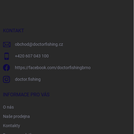
á
p
a
t
í
KONTAKT
obchod
@
doctorfishing.cz
+420 607 043 100
https://facebook.com/doctorfishingbrno
doctor.fishing
INFORMACE PRO VÁS
O nás
Naše prodejna
Kontakty