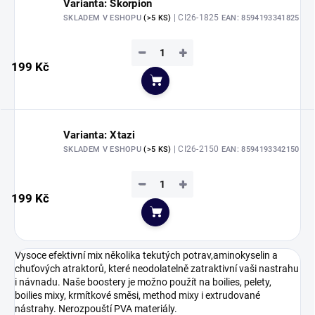
Varianta: Škorpion
| CI26-1825
SKLADEM V ESHOPU
(>5 KS)
EAN:
8594193341825
−
+
199 Kč
Do košíku
Varianta: Xtazi
| CI26-2150
SKLADEM V ESHOPU
(>5 KS)
EAN:
8594193342150
−
+
199 Kč
Do košíku
Vysoce efektivní mix několika tekutých potrav,aminokyselin a
chuťových atraktorů, které neodolatelně zatraktivní vaši nastrahu
i návnadu. Naše boostery je možno použít na boilies, pelety,
boilies mixy, krmítkové směsi, method mixy i extrudované
nástrahy. Nerozpouští PVA materiály.