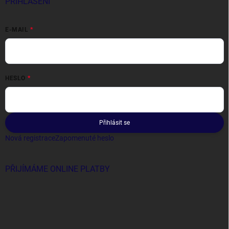
PŘIHLÁŠENÍ
E-MAIL
HESLO
Přihlásit se
Nová registrace
Zapomenuté heslo
PŘIJÍMÁME ONLINE PLATBY