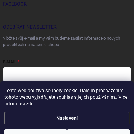
FACEBOOK
ODEBÍRAT NEWSLETTER
Vložte svůj e-mail a my vám budeme zasílat informace o nových
produktech na našem e-shopu.
E-MAIL
Tento web používá soubory cookie. Dalším procházením
Vložením e-mailu souhlasíte s
podmínkami ochrany osobních údajů
tohoto webu vyjadřujete souhlas s jejich používáním.. Více
Přihlásit se
informací
zde
.
Nastavení
Copyright 2026
DOCTORFISHING.CZ
. Všechna práva vyhrazena.