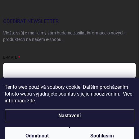
ODEBÍRAT NEWSLETTER
Vložte svůj e-mail a my vám budeme zasílat informace o nových
produktech na našem e-shopu.
E-MAIL
Tento web používá soubory cookie. Dalším procházením
Vložením e-mailu souhlasíte s
podmínkami ochrany osobních údajů
tohoto webu vyjadřujete souhlas s jejich používáním.. Více
Přihlásit se
informací
zde
.
Nastavení
Copyright 2026
DOCTORFISHING.CZ
. Všechna práva vyhrazena.
Odmítnout
Souhlasím
Vytvořil Shoptet