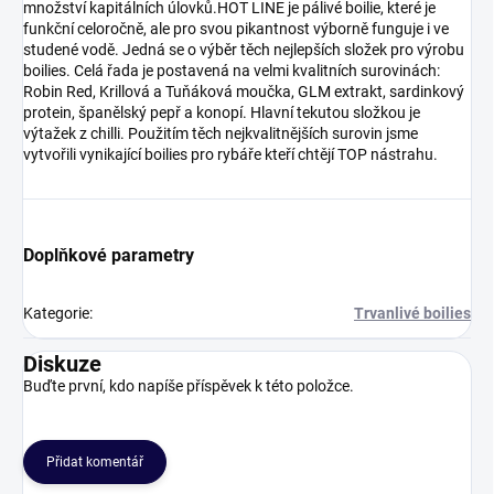
množství kapitálních úlovků.HOT LINE je pálivé boilie, které je
funkční celoročně, ale pro svou pikantnost výborně funguje i ve
studené vodě. Jedná se o výběr těch nejlepších složek pro výrobu
boilies. Celá řada je postavená na velmi kvalitních surovinách:
Robin Red, Krillová a Tuňáková moučka, GLM extrakt, sardinkový
protein, španělský pepř a konopí. Hlavní tekutou složkou je
výtažek z chilli. Použitím těch nejkvalitnějších surovin jsme
vytvořili vynikající boilies pro rybáře kteří chtějí TOP nástrahu.
Doplňkové parametry
Kategorie
:
Trvanlivé boilies
Diskuze
Buďte první, kdo napíše příspěvek k této položce.
Přidat komentář