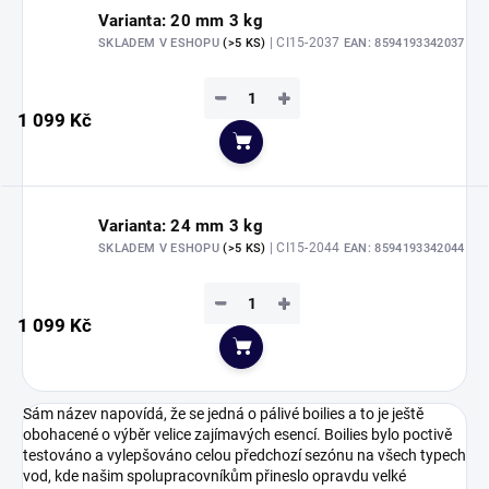
Varianta: 20 mm 3 kg
| CI15-2037
SKLADEM V ESHOPU
(>5 KS)
EAN:
8594193342037
−
+
1 099 Kč
Do košíku
Varianta: 24 mm 3 kg
| CI15-2044
SKLADEM V ESHOPU
(>5 KS)
EAN:
8594193342044
−
+
1 099 Kč
Do košíku
Sám název napovídá, že se jedná o pálivé boilies a to je ještě
obohacené o výběr velice zajímavých esencí. Boilies bylo poctivě
testováno a vylepšováno celou předchozí sezónu na všech typech
vod, kde našim spolupracovníkům přineslo opravdu velké