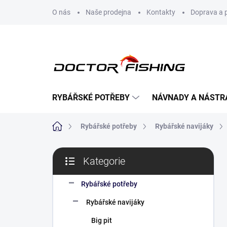
Přejít
O nás
Naše prodejna
Kontakty
Doprava a 
na
obsah
RYBÁŘSKÉ POTŘEBY
NÁVNADY A NÁSTR
Domů
Rybářské potřeby
Rybářské navijáky
P
Kategorie
o
Přeskočit
s
kategorie
t
Rybářské potřeby
r
Rybářské navijáky
a
n
Big pit