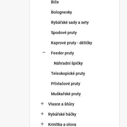
Biče
Bolognesky
Rybářské sady a sety
Spodové pruty
Kaprové pruty - děličky
Feeder pruty
Náhradní špičky
Teleskopické pruty
Přívlačové pruty
Muškařské pruty
Vlasce a šňůry
Rybářské háčky
Krmítka a olova