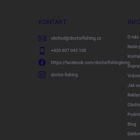
á
p
a
KONTAKT
INF
t
í
O nás
obchod
@
doctorfishing.cz
Naše 
+420 607 043 100
Konta
https://facebook.com/doctorfishingbrno
Doprav
doctor.fishing
Vrácen
Jak ov
Rekla
Obcho
Podmí
Blog
Dárko