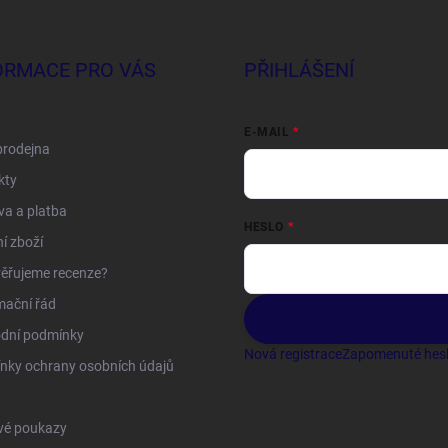
ORMACE PRO VÁS
PŘIHLÁŠENÍ
E-MAIL
prodejna
kty
a a platba
HESLO
í zboží
ěřujeme recenze?
mační řád
dní podmínky
Nová registrace
Zapomenuté hes
nky ochrany osobních údajů
vé poukazy