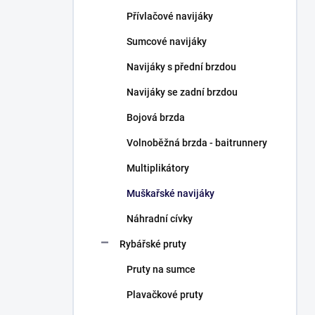
n
Přívlačové navijáky
í
p
Sumcové navijáky
a
n
Navijáky s přední brzdou
e
Navijáky se zadní brzdou
l
Bojová brzda
Volnoběžná brzda - baitrunnery
Multiplikátory
Muškařské navijáky
Náhradní cívky
Rybářské pruty
Pruty na sumce
Plavačkové pruty