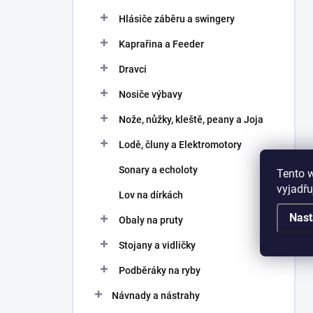
Hlásiče záběru a swingery
Kaprařina a Feeder
Dravci
Nosiče výbavy
Nože, nůžky, kleště, peany a Joja
Lodě, čluny a Elektromotory
Sonary a echoloty
Tento 
vyjadřu
Lov na dírkách
Nast
Obaly na pruty
Stojany a vidličky
Podběráky na ryby
Návnady a nástrahy