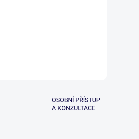
−
+
Přidat do košíku
kařské navijáky Profil LA Cassette jsou nástupcem
proslulé předchozí řady Profil Cassette, která
oupila na trh již před pěti lety.
ILNÍ INFORMACE
ZEPTAT SE
HLÍDAT
OSOBNÍ PŘÍSTUP
A KONZULTACE