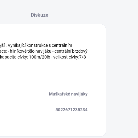
Diskuze
ší . Vynikající konstrukce s centrálním
: - hliníkové tělo navijáku - centrální brzdový
 kapacita cívky: 100m/20lb - velikost cívky:7/8
Muškařské navijáky
5022671235234