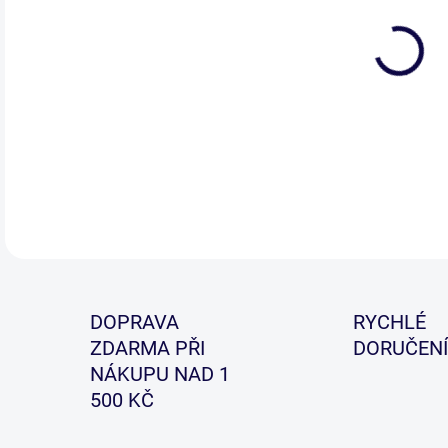
Muš
již 
nast
DETA
DOPRAVA
RYCHLÉ
ZDARMA PŘI
DORUČENÍ
NÁKUPU NAD 1
500 KČ