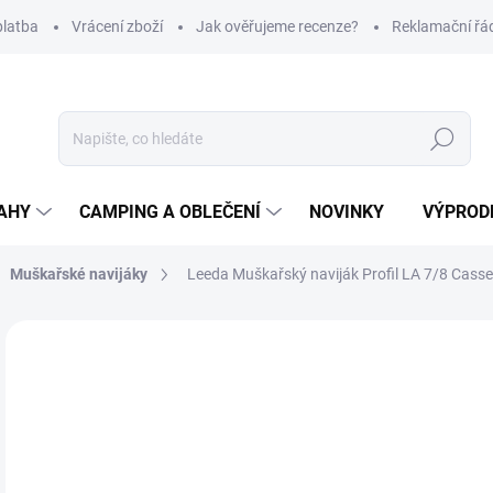
platba
Vrácení zboží
Jak ověřujeme recenze?
Reklamační řá
Hledat
AHY
CAMPING A OBLEČENÍ
NOVINKY
VÝPROD
Muškařské navijáky
Leeda Muškařský naviják Profil LA 7/8 Casse
Neohodnoceno
Podrobnosti hodnocení
ZNAČKA
1 
Měr
SK
cena