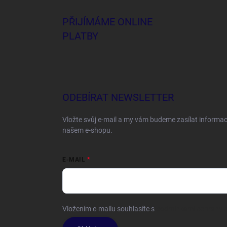
PŘIJÍMÁME ONLINE
PLATBY
ODEBÍRAT NEWSLETTER
Vložte svůj e-mail a my vám budeme zasílat informa
našem e-shopu.
E-MAIL
Vložením e-mailu souhlasíte s
podmínkami ochrany o