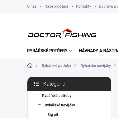
Přejít
O nás
Naše prodejna
Kontakty
Doprava a 
na
obsah
RYBÁŘSKÉ POTŘEBY
NÁVNADY A NÁSTR
Domů
Rybářské potřeby
Rybářské navijáky
P
Kategorie
o
Přeskočit
s
kategorie
t
Rybářské potřeby
r
Rybářské navijáky
a
n
Big pit