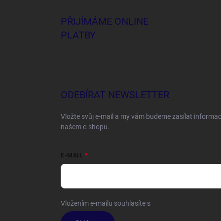
PŘIJÍMÁME ONLINE
PLATBY
ODEBÍRAT NEWSLETTER
Vložte svůj e-mail a my vám budeme zasílat informa
našem e-shopu.
E-MAIL
Vložením e-mailu souhlasíte s
podmínkami ochrany o