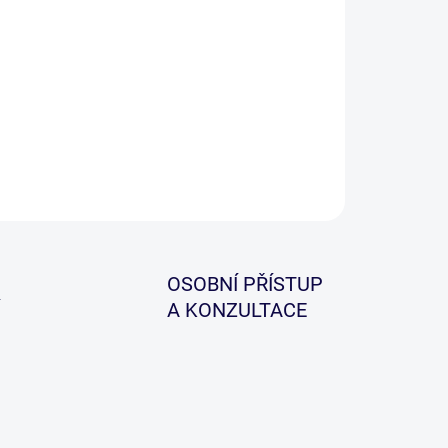
−
+
Přidat do košíku
radní cívka k navijáku Flow 5/6 Titanium.
ZEPTAT SE
HLÍDAT
OSOBNÍ PŘÍSTUP
A KONZULTACE