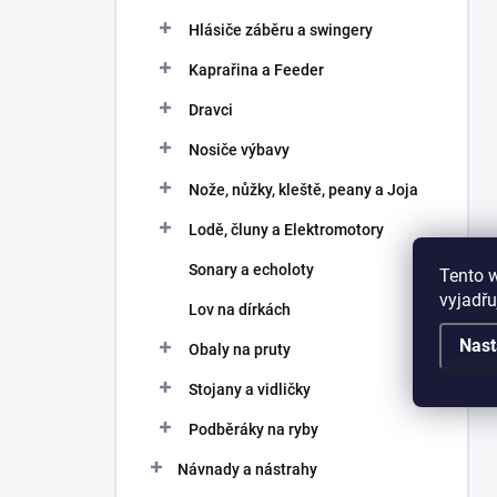
Hlásiče záběru a swingery
Kaprařina a Feeder
Dravci
Nosiče výbavy
Nože, nůžky, kleště, peany a Joja
Lodě, čluny a Elektromotory
Sonary a echoloty
Tento 
vyjadřu
Lov na dírkách
Nast
Obaly na pruty
Stojany a vidličky
Podběráky na ryby
Návnady a nástrahy