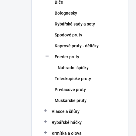
Biče
Bolognesky
Rybářské sady a sety
Spodové pruty
Kaprové pruty - děličky
Feeder pruty
Náhradní špičky
Teleskopické pruty
Přívlačové pruty
Muškařské pruty
Vlasce a šňůry
Rybářské háčky
Krmítka a olova