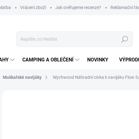
platba
Vrácení zboží
Jak ověřujeme recenze?
Reklamační řá
Hledat
AHY
CAMPING A OBLEČENÍ
NOVINKY
VÝPROD
Muškařské navijáky
Wychwood Náhradní cívka k navijáku Flow 5
Neohodnoceno
Podrobnosti hodnocení
ZNAČKA
7
Měr
SK
cena