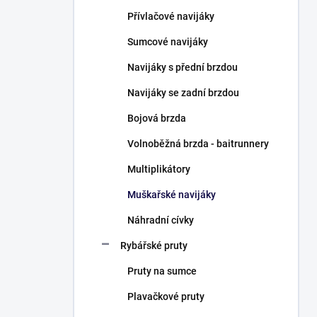
n
Přívlačové navijáky
í
p
Sumcové navijáky
a
n
Navijáky s přední brzdou
e
Navijáky se zadní brzdou
l
Bojová brzda
Volnoběžná brzda - baitrunnery
Multiplikátory
Muškařské navijáky
Náhradní cívky
Rybářské pruty
Pruty na sumce
Plavačkové pruty