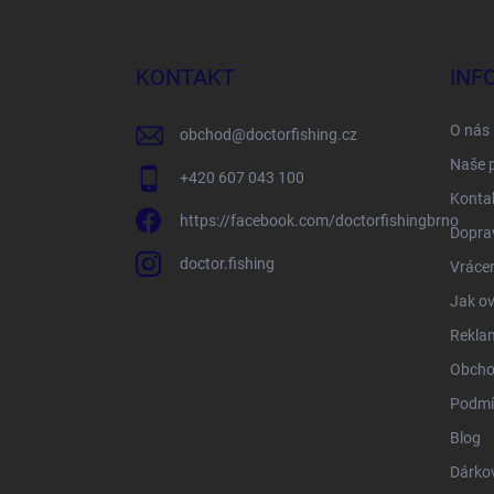
á
p
a
KONTAKT
INF
t
í
O nás
obchod
@
doctorfishing.cz
Naše 
+420 607 043 100
Konta
https://facebook.com/doctorfishingbrno
Doprav
doctor.fishing
Vrácen
Jak ov
Rekla
Obcho
Podmí
Blog
Dárko