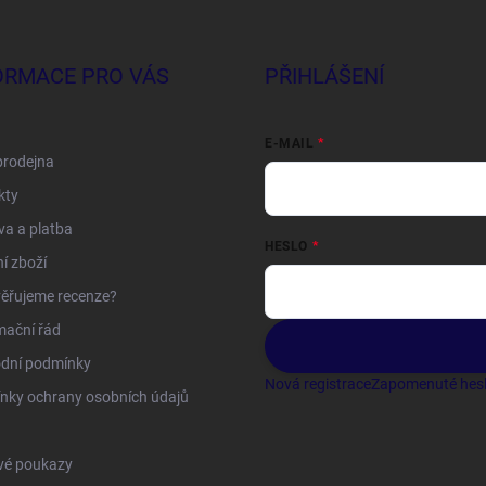
ORMACE PRO VÁS
PŘIHLÁŠENÍ
E-MAIL
prodejna
kty
a a platba
HESLO
í zboží
ěřujeme recenze?
mační řád
dní podmínky
Nová registrace
Zapomenuté hes
nky ochrany osobních údajů
vé poukazy