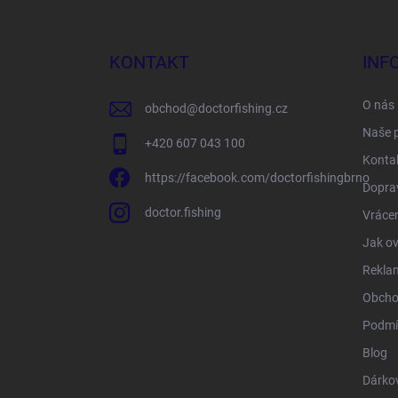
á
p
a
KONTAKT
INF
t
í
O nás
obchod
@
doctorfishing.cz
Naše 
+420 607 043 100
Konta
https://facebook.com/doctorfishingbrno
Doprav
doctor.fishing
Vrácen
Jak ov
Rekla
Obcho
Podmí
Blog
Dárko