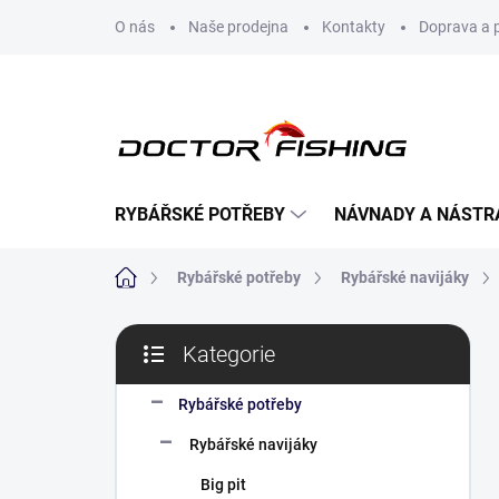
Přejít
O nás
Naše prodejna
Kontakty
Doprava a 
na
obsah
RYBÁŘSKÉ POTŘEBY
NÁVNADY A NÁSTR
Domů
Rybářské potřeby
Rybářské navijáky
P
Kategorie
o
Přeskočit
s
kategorie
t
Rybářské potřeby
r
Rybářské navijáky
a
n
Big pit