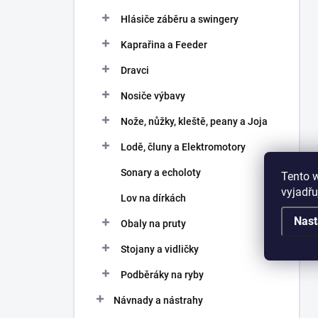
Hlásiče záběru a swingery
Kaprařina a Feeder
Dravci
Nosiče výbavy
Nože, nůžky, kleště, peany a Joja
Lodě, čluny a Elektromotory
Sonary a echoloty
Tento 
vyjadřu
Lov na dírkách
Nast
Obaly na pruty
Stojany a vidličky
Podběráky na ryby
Návnady a nástrahy