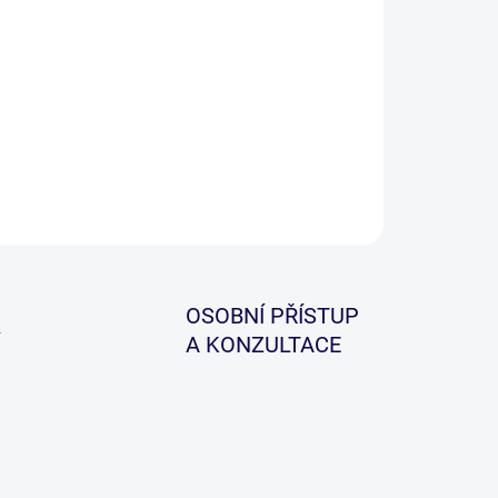
−
+
Přidat do košíku
ařský naviják Leeda LA ve velikosti 5/6. Tělo z
pozitu.
ZEPTAT SE
HLÍDAT
OSOBNÍ PŘÍSTUP
A KONZULTACE