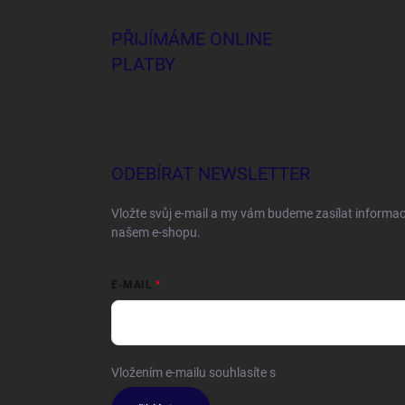
PŘIJÍMÁME ONLINE
PLATBY
ODEBÍRAT NEWSLETTER
Vložte svůj e-mail a my vám budeme zasílat informa
našem e-shopu.
E-MAIL
Vložením e-mailu souhlasíte s
podmínkami ochrany o