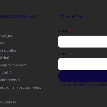
ORMACE PRO VÁS
PŘIHLÁŠENÍ
E-MAIL
prodejna
kty
a a platba
HESLO
í zboží
ěřujeme recenze?
mační řád
dní podmínky
Nová registrace
Zapomenuté hes
nky ochrany osobních údajů
vé poukazy