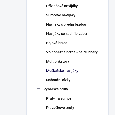
n
Přívlačové navijáky
í
p
Sumcové navijáky
a
n
Navijáky s přední brzdou
e
Navijáky se zadní brzdou
l
Bojová brzda
Volnoběžná brzda - baitrunnery
Multiplikátory
Muškařské navijáky
Náhradní cívky
Rybářské pruty
Pruty na sumce
Plavačkové pruty