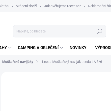
platba
Vrácení zboží
Jak ověřujeme recenze?
Reklamační řá
Hledat
AHY
CAMPING A OBLEČENÍ
NOVINKY
VÝPROD
Muškařské navijáky
Leeda Muškařský naviják Leeda LA 5/6
Neohodnoceno
Podrobnosti hodnocení
ZNAČKA
6
Měr
SK
cena