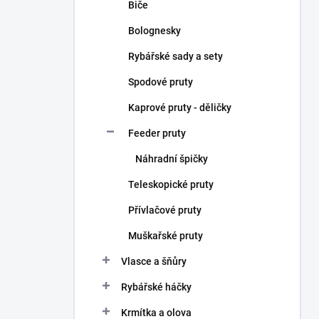
Biče
Bolognesky
Rybářské sady a sety
Spodové pruty
Kaprové pruty - děličky
Feeder pruty
Náhradní špičky
Teleskopické pruty
Přívlačové pruty
Muškařské pruty
Vlasce a šňůry
Rybářské háčky
Krmítka a olova