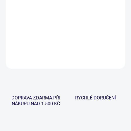
−
+
Přidat do košíku
Gardner číhátka. Vybaveny novými vylepšenými 15cm řetízky a
nastavitelnou anténkou pro natažení volného vlasce. Barva – bílá.
Antikorozní řetízek.
DETAILNÍ INFORMACE
ZEPTAT SE
HLÍDAT
DOPRAVA ZDARMA PŘI
RYCHLÉ DORUČENÍ
NÁKUPU NAD 1 500 KČ