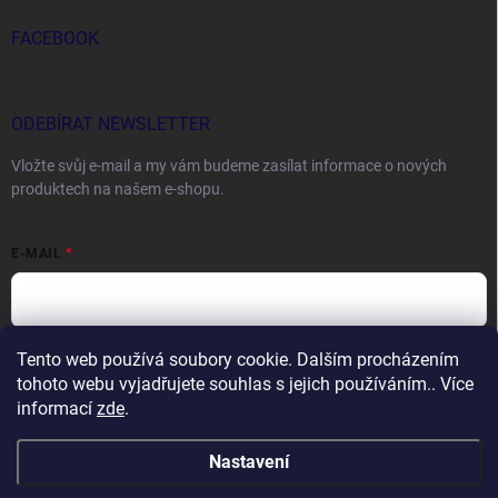
FACEBOOK
ODEBÍRAT NEWSLETTER
Vložte svůj e-mail a my vám budeme zasílat informace o nových
produktech na našem e-shopu.
E-MAIL
Tento web používá soubory cookie. Dalším procházením
Vložením e-mailu souhlasíte s
podmínkami ochrany osobních údajů
tohoto webu vyjadřujete souhlas s jejich používáním.. Více
Přihlásit se
informací
zde
.
Nastavení