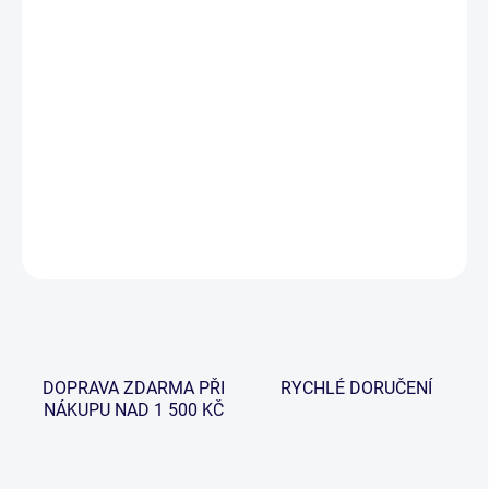
−
+
Přidat do košíku
Vybaveny novými vylepšenými 15cm řetízky a nastavitelnou
anténkou pro natažení volného vlasce. Barva – červená. Možno
zakoupit pouze ve dvou barvách: Mini Bug Red (délka 36mm) a
Mini Bug Blue (délka 36 mm).
DETAILNÍ INFORMACE
ZEPTAT SE
HLÍDAT
DOPRAVA ZDARMA PŘI
RYCHLÉ DORUČENÍ
NÁKUPU NAD 1 500 KČ