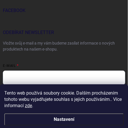
FACEBOOK
ODEBÍRAT NEWSLETTER
Vložte svůj e-mail a my vám budeme zasílat informace o nových
produktech na našem e-shopu.
E-MAIL
Tento web používá soubory cookie. Dalším procházením
Vložením e-mailu souhlasíte s
podmínkami ochrany osobních údajů
tohoto webu vyjadřujete souhlas s jejich používáním.. Více
Přihlásit se
informací
zde
.
Nastavení