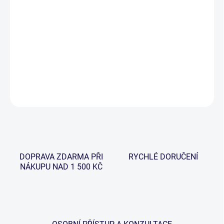
−
+
Přidat do košíku
Mini Bug signalizátor je vybaven novými vylepšenými 15cm řetízky
a nastavitelnou anténkou pro natažení volného vlasce.
DETAILNÍ INFORMACE
ZEPTAT SE
HLÍDAT
DOPRAVA ZDARMA PŘI
RYCHLÉ DORUČENÍ
NÁKUPU NAD 1 500 KČ