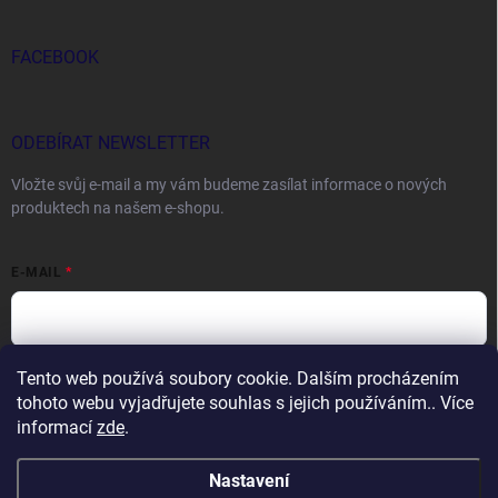
FACEBOOK
ODEBÍRAT NEWSLETTER
Vložte svůj e-mail a my vám budeme zasílat informace o nových
produktech na našem e-shopu.
E-MAIL
Tento web používá soubory cookie. Dalším procházením
Vložením e-mailu souhlasíte s
podmínkami ochrany osobních údajů
tohoto webu vyjadřujete souhlas s jejich používáním.. Více
Přihlásit se
informací
zde
.
Nastavení