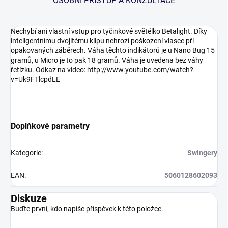
OSOBNÍ PŘÍSTUP A KONZULTACE
Nechybí ani vlastní vstup pro tyčinkové světélko Betalight. Díky
inteligentnímu dvojitému klipu nehrozí poškození vlasce při
opakovaných záběrech. Váha těchto indikátorů je u Nano Bug 15
gramů, u Micro je to pak 18 gramů. Váha je uvedena bez váhy
řetízku. Odkaz na video: http://www.youtube.com/watch?
v=Uk9FTlcpdLE
Doplňkové parametry
Kategorie
:
Swingery
EAN
:
5060128602093
Diskuze
Buďte první, kdo napíše příspěvek k této položce.