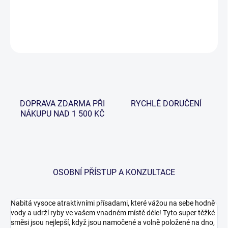
DETAILNÍ INFORMACE
ZEPTAT SE
HLÍDAT
DOPRAVA ZDARMA PŘI
RYCHLÉ DORUČENÍ
NÁKUPU NAD 1 500 KČ
OSOBNÍ PŘÍSTUP A KONZULTACE
Nabitá vysoce atraktivními přísadami, které vážou na sebe hodně
vody a udrží ryby ve vašem vnadném místě déle! Tyto super těžké
směsi jsou nejlepší, když jsou namočené a volně položené na dno,