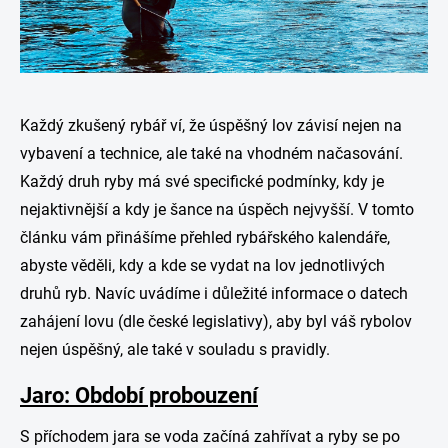
Každý zkušený rybář ví, že úspěšný lov závisí nejen na
vybavení a technice, ale také na vhodném načasování.
Každý druh ryby má své specifické podmínky, kdy je
nejaktivnější a kdy je šance na úspěch nejvyšší. V tomto
článku vám přinášíme přehled rybářského kalendáře,
abyste věděli, kdy a kde se vydat na lov jednotlivých
druhů ryb. Navíc uvádíme i důležité informace o datech
zahájení lovu (dle české legislativy), aby byl váš rybolov
nejen úspěšný, ale také v souladu s pravidly.
Jaro: Období probouzení
S příchodem jara se voda začíná zahřívat a ryby se po