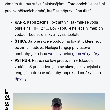
zimním útlumu stávají aktivnějšími. Toto období je ideální
pro lov některých druhů, kteří se připravují na tření.
KAPR:
Kapři začínají být aktivní, jakmile se voda
ohřeje na 10–12 °C. Lov kaprů je nejlepší v mělčích
vodách, kde se drží kvůli vyšší teplotě.
ŠTIKA
: Jaro je skvělé období na lov štik, které jsou
po zimě hladové. Nejlépe fungují přívlačové
nástrahy, jako jsou
woblery
nebo
gumové rybičky
.
PSTRUH
: Pstruzi se loví především v tekoucích
vodách. S příchodem jara se stávají aktivnějšími a
reagují na drobné nástrahy, například mušky nebo
třpytky
.
L
ét
o:
A