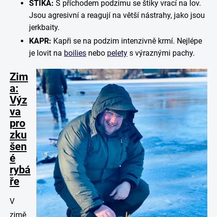
ŠTIKA:
S příchodem podzimu se štiky vrací na lov.
Jsou agresivní a reagují na větší nástrahy, jako jsou
jerkbaity.
KAPR:
Kapři se na podzim intenzivně krmí. Nejlépe
je lovit na
boilies
nebo
pelety
s výraznými pachy.
Zim
a:
Výz
va
pro
zku
šen
é
rybá
ře
V
zimě