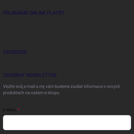
PŘIJÍMÁME ONLINE PLATBY
FACEBOOK
ODEBÍRAT NEWSLETTER
Vložte svůj e-mail a my vám budeme zasílat informace o nových
produktech na našem e-shopu.
E-MAIL