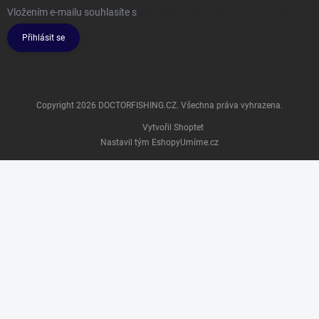
Vložením e-mailu souhlasíte s
podmínkami ochrany osobních údajů
Přihlásit se
Copyright 2026
DOCTORFISHING.CZ
. Všechna práva vyhrazena.
Vytvořil Shoptet
Nastavil tým EshopyUmíme.cz