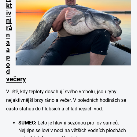
kt
iv
ní
rá
n
a
a
p
o
d
večery
V létě, kdy teploty dosahují svého vrcholu, jsou ryby
nejaktivnější brzy ráno a večer. V poledních hodinách se
často stahují do hlubších a chladnějších vod.
SUMEC:
Léto je hlavní sezónou pro lov sumců.
Nejlépe se loví v noci na větších vodních plochách