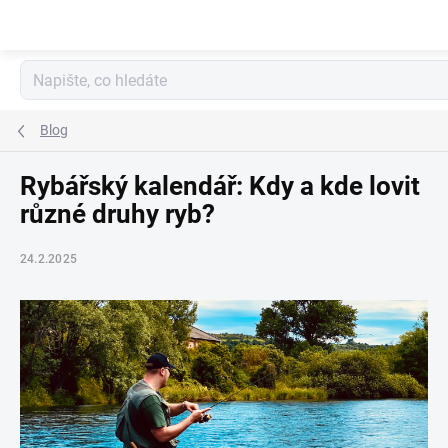
Přejít
na
obsah
Blog
Rybářský kalendář: Kdy a kde lovit
různé druhy ryb?
24.2.2025