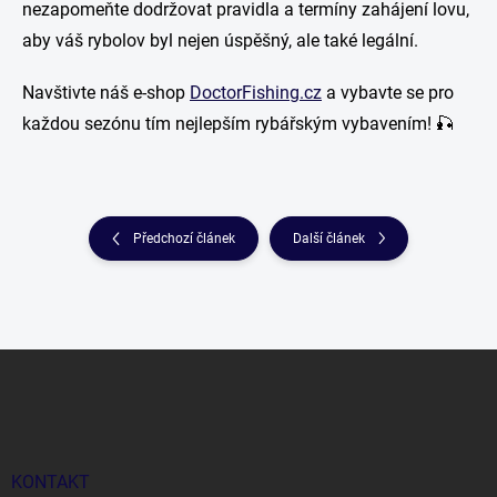
nezapomeňte dodržovat pravidla a termíny zahájení lovu,
aby váš rybolov byl nejen úspěšný, ale také legální.
Navštivte náš e-shop
DoctorFishing.cz
a vybavte se pro
každou sezónu tím nejlepším rybářským vybavením! 🎣
Předchozí článek
Další článek
Z
á
p
a
t
í
KONTAKT