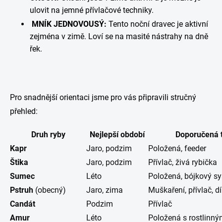
ulovit na jemné přívlačové techniky.
MNÍK JEDNOVOUSÝ:
Tento noční dravec je aktivní
zejména v zimě. Loví se na masité nástrahy na dně
řek.
Pro snadnější orientaci jsme pro vás připravili stručný
přehled:
Druh ryby
Nejlepší období
Doporučená 
Kapr
Jaro, podzim
Položená, feeder
Štika
Jaro, podzim
Přívlač, živá rybička
Sumec
Léto
Položená, bójkový s
Pstruh
(obecný)
Jaro, zima
Muškaření, přívlač, dí
Candát
Podzim
Přívlač
Amur
Léto
Položená s rostlinn