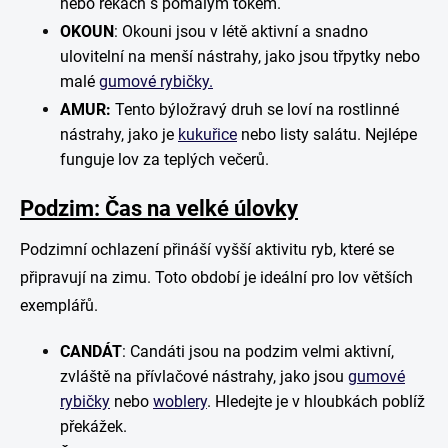
nebo řekách s pomalým tokem.
OKOUN
: Okouni jsou v létě aktivní a snadno
ulovitelní na menší nástrahy, jako jsou třpytky nebo
malé
gumové rybičky.
AMUR:
Tento býložravý druh se loví na rostlinné
nástrahy, jako je
kukuřice
nebo listy salátu. Nejlépe
funguje lov za teplých večerů.
Podzim: Čas na velké úlovky
Podzimní ochlazení přináší vyšší aktivitu ryb, které se
připravují na zimu. Toto období je ideální pro lov větších
exemplářů.
CANDÁT
: Candáti jsou na podzim velmi aktivní,
zvláště na přívlačové nástrahy, jako jsou
gumové
rybičky
nebo
woblery
. Hledejte je v hloubkách poblíž
překážek.