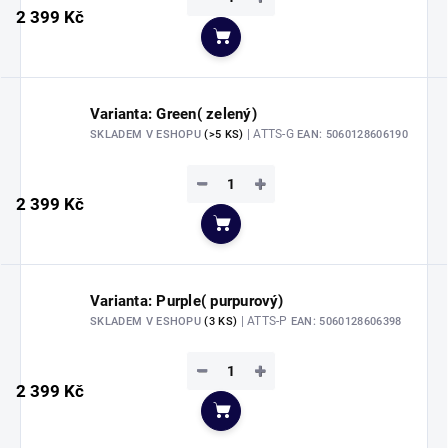
2 399 Kč
Do košíku
Varianta: Green( zelený)
| ATTS-G
SKLADEM V ESHOPU
(>5 KS)
EAN:
5060128606190
−
+
2 399 Kč
Do košíku
Varianta: Purple( purpurový)
| ATTS-P
SKLADEM V ESHOPU
(3 KS)
EAN:
5060128606398
−
+
2 399 Kč
Do košíku