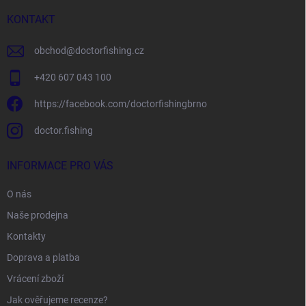
t
í
KONTAKT
obchod
@
doctorfishing.cz
+420 607 043 100
https://facebook.com/doctorfishingbrno
doctor.fishing
INFORMACE PRO VÁS
O nás
Naše prodejna
Kontakty
Doprava a platba
Vrácení zboží
Jak ověřujeme recenze?