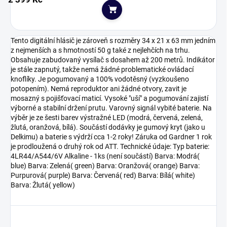
Do košíku
Tento digitální hlásič je zároveň s rozměry 34 x 21 x 63 mm jedním
z nejmenších a s hmotností 50 g také z nejlehčích na trhu.
Obsahuje zabudovaný vysílač s dosahem až 200 metrů. Indikátor
je stále zapnutý, takže nemá žádné problematické ovládací
knoflíky. Je pogumovaný a 100% vodotěsný (vyzkoušeno
potopením). Nemá reproduktor ani žádné otvory, zavit je
mosazný s pojišťovací maticí. Vysoké "uší" a pogumování zajistí
výborné a stabilní držení prutu. Varovný signál vybité baterie. Na
výběr je ze šesti barev výstražné LED (modrá, červená, zelená,
žlutá, oranžová, bílá). Součástí dodávky je gumový kryt (jako u
Delkimu) a baterie s výdrží cca 1-2 roky! Záruka od Gardner 1 rok
je prodloužená o druhý rok od ATT. Technické údaje: Typ baterie:
4LR44/A544/6V Alkaline - 1ks (není součástí) Barva: Modrá(
blue) Barva: Zelená( green) Barva: Oranžová( orange) Barva:
Purpurová( purple) Barva: Červená( red) Barva: Bílá( white)
Barva: Žlutá( yellow)