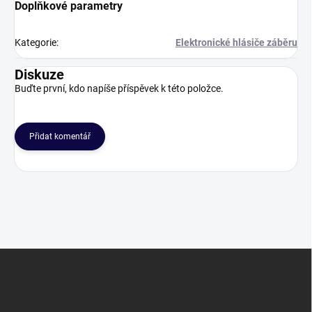
Doplňkové parametry
Kategorie
:
Elektronické hlásiče záběru
Diskuze
Buďte první, kdo napíše příspěvek k této položce.
Přidat komentář
Z
á
p
a