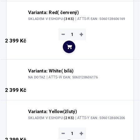
Varianta: Red( červený)
| ATTS-R
SKLADEM V ESHOPU
(3 KS)
EAN:
5060128606169
−
+
2 399 Kč
Do košíku
Varianta: White( bílá)
| ATTS-W
NA DOTAZ
EAN:
5060128606176
2 399 Kč
Varianta: Yellow(žlutý)
| ATTS-Y
SKLADEM V ESHOPU
(2 KS)
EAN:
5060128606206
−
+
2 399 Kč