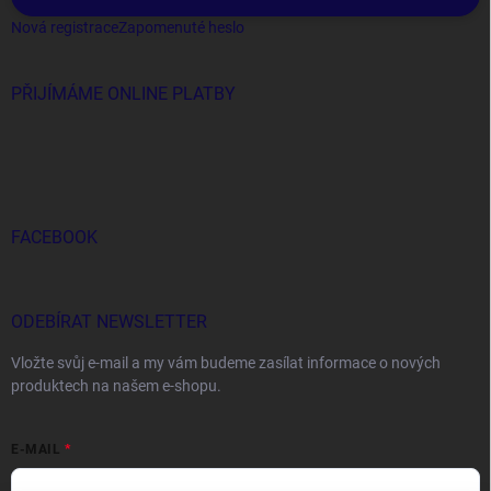
Nová registrace
Zapomenuté heslo
PŘIJÍMÁME ONLINE PLATBY
FACEBOOK
ODEBÍRAT NEWSLETTER
Vložte svůj e-mail a my vám budeme zasílat informace o nových
produktech na našem e-shopu.
E-MAIL