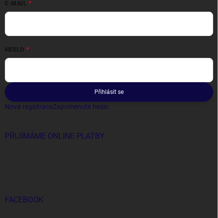
E-MAIL
HESLO
Přihlásit se
Nová registrace
Zapomenuté heslo
PŘIJÍMÁME ONLINE PLATBY
FACEBOOK