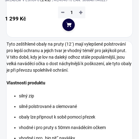
| AQ404810
SKLADEM V ESHOPU
(2 KS)
EAN:
5060461940227
−
+
1 299 Kč
Do košíku
Tyto zeštíhlené obaly na pruty (12´) mají vylepšené polstrování
pro lepší ochranu a jejich tvar je vhodný téměř pro jakýkoli prut.
V této době, kdy je lov na daleký odhoz stále populárnější, jsou
velká naváděcí očka o dost náchylnější k poškození, ale tyto obaly
je při převozu spolehlivě ochrání.
Vlastnosti produktu
silný zip
silně polstrované a olemované
obaly lze připnout k sobě pomocí přezek
vhodné i pro pruty s 50mm naváděcím očkem
vhodné i pro „big pit“ navijáky