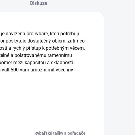
Diskuze
e navržena pro rybáře, kteří potřebují
tor poskytuje dostatečný objem, zatímco
stí a rychlý přístup k potřebným věcem.
vitelné a polstrovanému ramennímu
 poměr mezi kapacitou a skladností.
arryall 500 vám umožní mít všechny
Rybářské tašky a pořadače