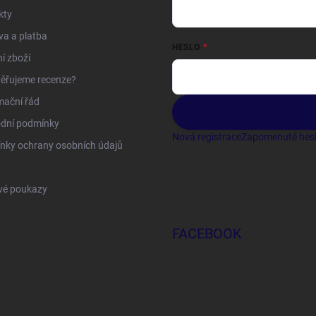
kty
a a platba
HESLO
í zboží
ěřujeme recenze?
mační řád
dní podmínky
Nová registrace
Zapomenuté hes
nky ochrany osobních údajů
vé poukazy
FACEBOOK