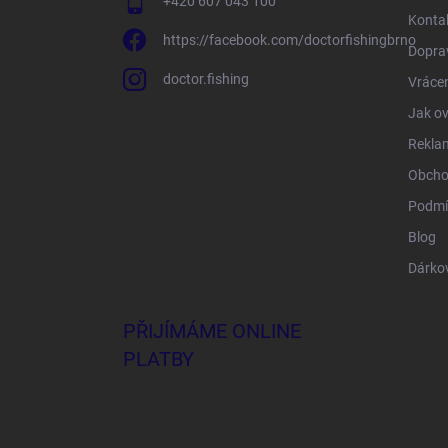
+420 607 043 100
Konta
https://facebook.com/doctorfishingbrno
Doprav
doctor.fishing
Vrácen
Jak ov
Rekla
Obcho
Podmí
Blog
Dárko
PŘIJÍMÁME ONLINE
PLATBY