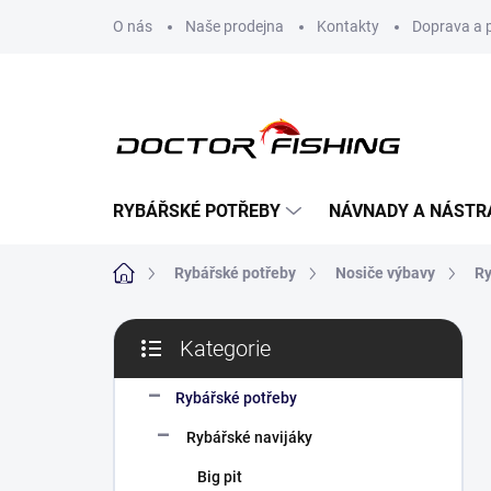
Přejít
O nás
Naše prodejna
Kontakty
Doprava a 
na
obsah
RYBÁŘSKÉ POTŘEBY
NÁVNADY A NÁSTR
Domů
Rybářské potřeby
Nosiče výbavy
Ry
P
Kategorie
o
Přeskočit
s
kategorie
t
Rybářské potřeby
r
Rybářské navijáky
a
n
Big pit