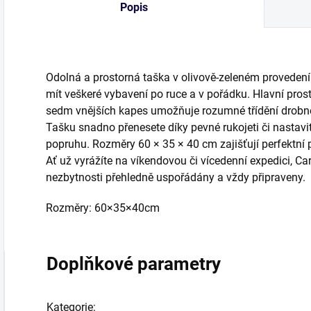
Popis
Odolná a prostorná taška v olivově-zeleném provedení j
mít veškeré vybavení po ruce a v pořádku. Hlavní pros
sedm vnějších kapes umožňuje rozumné třídění drobno
Tašku snadno přenesete díky pevné rukojeti či nasta
popruhu. Rozměry 60 × 35 × 40 cm zajišťují perfektní
Ať už vyrážíte na víkendovou či vícedenní expedici, C
nezbytnosti přehledně uspořádány a vždy připraveny.
Rozměry: 60×35×40cm
Doplňkové parametry
Kategorie
: