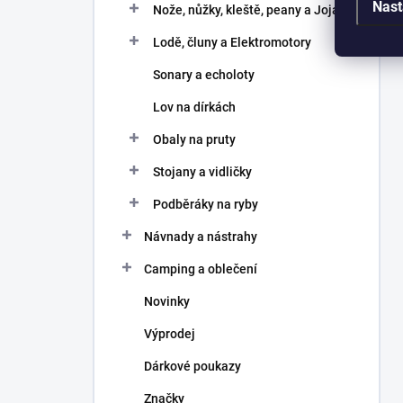
Nast
Nože, nůžky, kleště, peany a Joja
Lodě, čluny a Elektromotory
Sonary a echoloty
Lov na dírkách
Obaly na pruty
Stojany a vidličky
Podběráky na ryby
Návnady a nástrahy
Camping a oblečení
Novinky
Výprodej
Dárkové poukazy
Značky