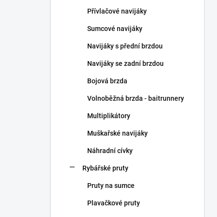
n
Přívlačové navijáky
í
p
Sumcové navijáky
a
n
Navijáky s přední brzdou
e
Navijáky se zadní brzdou
l
Bojová brzda
Volnoběžná brzda - baitrunnery
Multiplikátory
Muškařské navijáky
Náhradní cívky
Rybářské pruty
Pruty na sumce
Plavačkové pruty