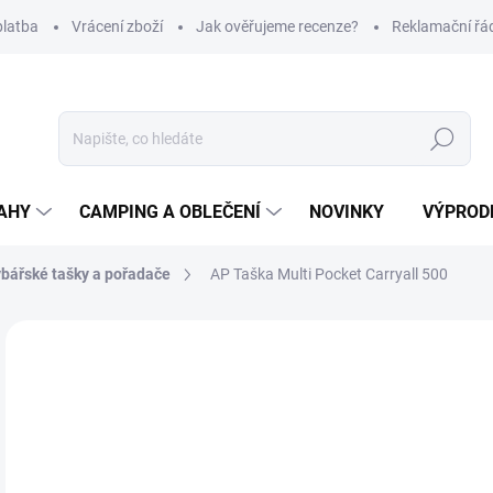
platba
Vrácení zboží
Jak ověřujeme recenze?
Reklamační řá
Hledat
AHY
CAMPING A OBLEČENÍ
NOVINKY
VÝPROD
bářské tašky a pořadače
AP Taška Multi Pocket Carryall 500
Neohodnoceno
Podrobnosti hodnocení
ZNAČKA
6
Měr
NA
cena