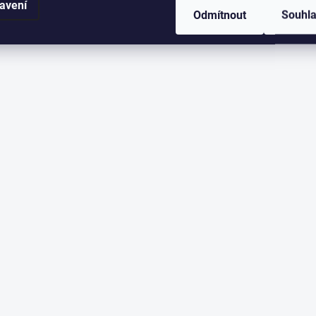
avení
Odmítnout
Souhl