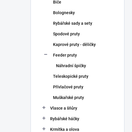
Biče
Bolognesky
Rybářské sady a sety
Spodové pruty
Kaprové pruty - děličky
Feeder pruty
Náhradní špičky
Teleskopické pruty
Přívlačové pruty
Muškařské pruty
Vlasce a šňůry
Rybářské háčky
Krmítka a olova