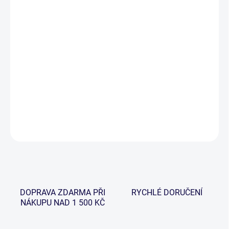
−
+
Přidat do košíku
Muškařský prut Drift MKII byl vyvinut speciálně pro moderní
rybáře. Využívá nejmodernější technologie s použitím vysokého
stupně multi-modulovaného uhlíkového materiálu, je neuvěřitelně
lehký a lze si vybrat hned z několika modelů dle konkrétních
požadavků.
DETAILNÍ INFORMACE
ZEPTAT SE
HLÍDAT
DOPRAVA ZDARMA PŘI
RYCHLÉ DORUČENÍ
NÁKUPU NAD 1 500 KČ