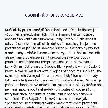
OSOBNÍ PŘÍSTUP A KONZULTACE
Muškařský prut s jemnější části blanku od středu ke špičce, je
výborným a efektivním náčiním, které nám dává tu možnost
absolutního kontaktu s úlovkem. Pruty Drift MKIIvám umožní
udržet úlovek již na malé či střední vzdálenosti s velmi jemnou
prezentací, ať jsou to už samotné suché mušky nebo nymfy, bez
strachu, aby nedošlo k samovolnému vypadnutí háčku. Pro Drift
ale není ani problém zúčastnit se souboje s velkou rybou v
prudkém říčním proudu, kde právě blank je tím správným a
konkrétním nástrojem pro úspěch. Blank prutu je v matné zelené
barvě. Nová unikátní korková rukojeť s označením P-Cork zaujme
svým dojmem, že se jedná o camo vzor, i když tomu doopravdy
tak není, a tedy není tak výrazná při zdolávání úlovku. Zkončení je
pak v kombinaci s EVA materiálem. Na prutu je také vyznačen bod
nejmenší možné počitatelné délky při soutěžích, což je 20 cm,
který naleznete nad rukojetí prutu. Prut je osazen očkami s
označením Pac Bay,CNC hliníkovým sedlem pro naviják.
Specifikace: - nereflektující blank v matném zeleném provedení -
HMTC multi modulovaný uhlíkový blank Toray 24/30T se střední