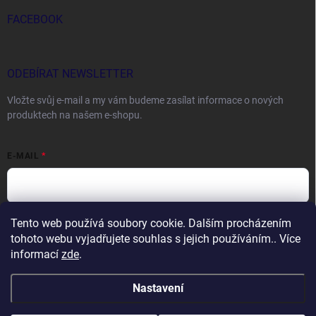
FACEBOOK
ODEBÍRAT NEWSLETTER
Vložte svůj e-mail a my vám budeme zasílat informace o nových
produktech na našem e-shopu.
E-MAIL
Tento web používá soubory cookie. Dalším procházením
Vložením e-mailu souhlasíte s
podmínkami ochrany osobních údajů
tohoto webu vyjadřujete souhlas s jejich používáním.. Více
Přihlásit se
informací
zde
.
Nastavení