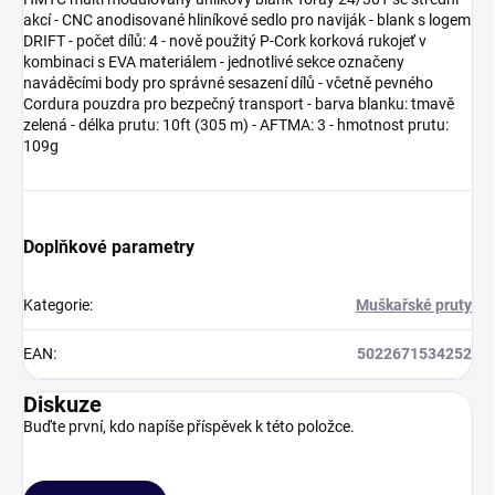
akcí - CNC anodisované hliníkové sedlo pro naviják - blank s logem
DRIFT - počet dílů: 4 - nově použitý P-Cork korková rukojeť v
kombinaci s EVA materiálem - jednotlivé sekce označeny
naváděcími body pro správné sesazení dílů - včetně pevného
Cordura pouzdra pro bezpečný transport - barva blanku: tmavě
zelená - délka prutu: 10ft (305 m) - AFTMA: 3 - hmotnost prutu:
109g
Doplňkové parametry
Kategorie
:
Muškařské pruty
EAN
:
5022671534252
Diskuze
Buďte první, kdo napíše příspěvek k této položce.