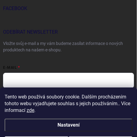
FACEBOOK
ODEBÍRAT NEWSLETTER
Vložte svůj e-mail a my vám budeme zasílat informace o nových
produktech na našem e-shopu.
E-MAIL
Tento web používá soubory cookie. Dalším procházením
Vložením e-mailu souhlasíte s
podmínkami ochrany osobních údajů
tohoto webu vyjadřujete souhlas s jejich používáním.. Více
Přihlásit se
informací
zde
.
Nastavení