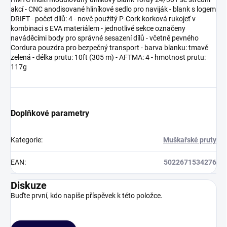
akcí - CNC anodisované hliníkové sedlo pro naviják - blank s logem
DRIFT - počet dílů: 4 - nově použitý P-Cork korková rukojeť v
kombinaci s EVA materiálem - jednotlivé sekce označeny
naváděcími body pro správné sesazení dílů - včetně pevného
Cordura pouzdra pro bezpečný transport - barva blanku: tmavě
zelená - délka prutu: 10ft (305 m) - AFTMA: 4 - hmotnost prutu:
117g
Doplňkové parametry
Kategorie
:
Muškařské pruty
EAN
:
5022671534276
Diskuze
Buďte první, kdo napíše příspěvek k této položce.