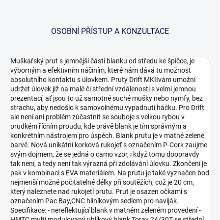
OSOBNÍ PŘÍSTUP A KONZULTACE
Muškařský prut s jemnější části blanku od středu ke špičce, je
výborným a efektivním náčiním, které nám dává tu možnost
absolutního kontaktu s úlovkem. Pruty Drift MKIIvám umožní
udržet úlovek již na malé či střední vzdálenosti s velmi jemnou
prezentací, ať jsou to už samotné suché mušky nebo nymfy, bez
strachu, aby nedošlo k samovolnému vypadnutí háčku. Pro Drift
ale není ani problém zúčastnit se souboje s velkou rybou v
prudkém říčním proudu, kde právě blank je tím správným a
konkrétním nástrojem pro úspěch. Blank prutu je v matné zelené
barvě. Nová unikátní korková rukojeť s označením P-Cork zaujme
svým dojmem, že se jedná o camo vzor, i když tomu doopravdy
tak není, a tedy není tak výrazná při zdolávání úlovku. Zkončení je
pak v kombinaci s EVA materiálem. Na prutu je také vyznačen bod
nejmenší možné počitatelné délky při soutěžích, což je 20 cm,
který naleznete nad rukojetí prutu. Prut je osazen očkami s
označením Pac Bay,CNC hliníkovým sedlem pro naviják.
Specifikace: - nereflektující blank v matném zeleném provedení -
HMTC multi modulovaný uhlíkový blank Toray 24/30T se střední