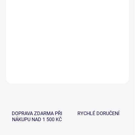
−
+
Přidat do košíku
Muškařský prut Drift MKII byl vyvinut speciálně pro moderní
rybáře. Využívá nejmodernější technologie s použitím vysokého
stupně multi-modulovaného uhlíkového materiálu, je neuvěřitelně
lehký a lze si vybrat hned z několika modelů dle konkrétních
požadavků.
DETAILNÍ INFORMACE
ZEPTAT SE
HLÍDAT
DOPRAVA ZDARMA PŘI
RYCHLÉ DORUČENÍ
NÁKUPU NAD 1 500 KČ