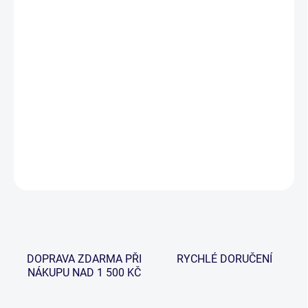
−
+
Přidat do košíku
Muškařský prut Drift MKII byl vyvinut speciálně pro moderní
rybáře. Využívá nejmodernější technologie s použitím vysokého
stupně multi-modulovaného uhlíkového materiálu, je neuvěřitelně
lehký a lze si vybrat hned z několika modelů dle konkrétních
požadavků.
DETAILNÍ INFORMACE
ZEPTAT SE
HLÍDAT
DOPRAVA ZDARMA PŘI
RYCHLÉ DORUČENÍ
NÁKUPU NAD 1 500 KČ