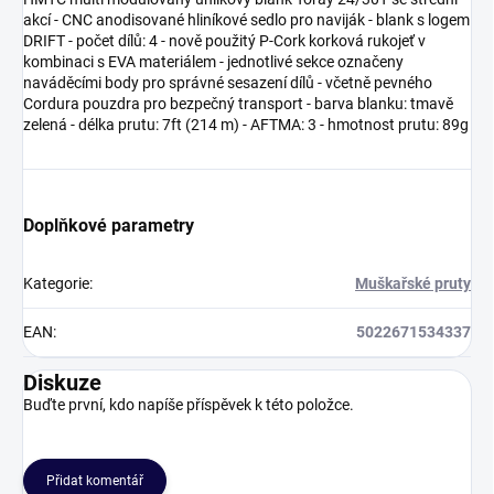
akcí - CNC anodisované hliníkové sedlo pro naviják - blank s logem
DRIFT - počet dílů: 4 - nově použitý P-Cork korková rukojeť v
kombinaci s EVA materiálem - jednotlivé sekce označeny
naváděcími body pro správné sesazení dílů - včetně pevného
Cordura pouzdra pro bezpečný transport - barva blanku: tmavě
zelená - délka prutu: 7ft (214 m) - AFTMA: 3 - hmotnost prutu: 89g
Doplňkové parametry
Kategorie
:
Muškařské pruty
EAN
:
5022671534337
Diskuze
Buďte první, kdo napíše příspěvek k této položce.
Přidat komentář