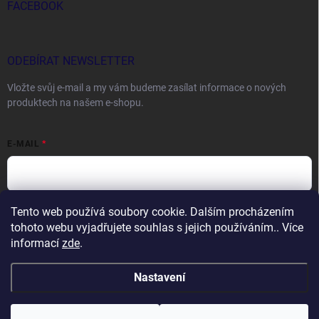
FACEBOOK
ODEBÍRAT NEWSLETTER
Vložte svůj e-mail a my vám budeme zasílat informace o nových
produktech na našem e-shopu.
E-MAIL
Tento web používá soubory cookie. Dalším procházením
Vložením e-mailu souhlasíte s
podmínkami ochrany osobních údajů
tohoto webu vyjadřujete souhlas s jejich používáním.. Více
Přihlásit se
informací
zde
.
Nastavení
Copyright 2026
DOCTORFISHING.CZ
. Všechna práva vyhrazena.