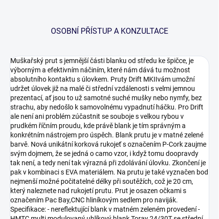
OSOBNÍ PŘÍSTUP A KONZULTACE
Muškařský prut s jemnější části blanku od středu ke špičce, je
výborným a efektivním náčiním, které nám dává tu možnost
absolutního kontaktu s úlovkem. Pruty Drift MKIIvám umožní
udržet úlovek již na malé či střední vzdálenosti s velmi jemnou
prezentací, ať jsou to už samotné suché mušky nebo nymfy, bez
strachu, aby nedošlo k samovolnému vypadnutí háčku. Pro Drift
ale není ani problém zúčastnit se souboje s velkou rybou v
prudkém říčním proudu, kde právě blank je tím správným a
konkrétním nástrojem pro úspěch. Blank prutu je v matné zelené
barvě. Nová unikátní korková rukojeť s označením P-Cork zaujme
svým dojmem, že se jedná o camo vzor, i když tomu doopravdy
tak není, a tedy není tak výrazná při zdolávání úlovku. Zkončení je
pak v kombinaci s EVA materiálem. Na prutu je také vyznačen bod
nejmenší možné počitatelné délky při soutěžích, což je 20 cm,
který naleznete nad rukojetí prutu. Prut je osazen očkami s
označením Pac Bay,CNC hliníkovým sedlem pro naviják.
Specifikace: - nereflektující blank v matném zeleném provedení -
HMTC multi modulovaný uhlíkový blank Toray 24/30T se střední