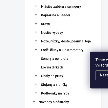
Hlásiče záběru a swingery
Kaprařina a Feeder
Dravci
Nosiče výbavy
Nože, nůžky, kleště, peany a Joja
Lodě, čluny a Elektromotory
Sonary a echoloty
Tento 
vyjadřu
Lov na dírkách
Nast
Obaly na pruty
Stojany a vidličky
Podběráky na ryby
Návnady a nástrahy