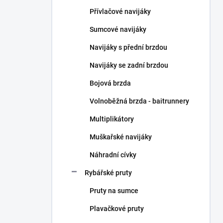
n
Přívlačové navijáky
í
p
Sumcové navijáky
a
n
Navijáky s přední brzdou
e
Navijáky se zadní brzdou
l
Bojová brzda
Volnoběžná brzda - baitrunnery
Multiplikátory
Muškařské navijáky
Náhradní cívky
Rybářské pruty
Pruty na sumce
Plavačkové pruty