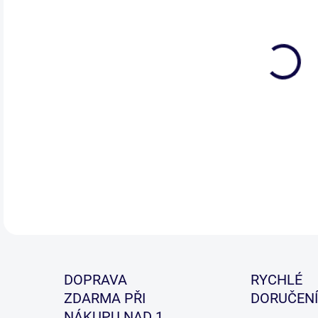
Nov
spec
ryc
DETA
DOPRAVA
RYCHLÉ
ZDARMA PŘI
DORUČENÍ
NÁKUPU NAD 1