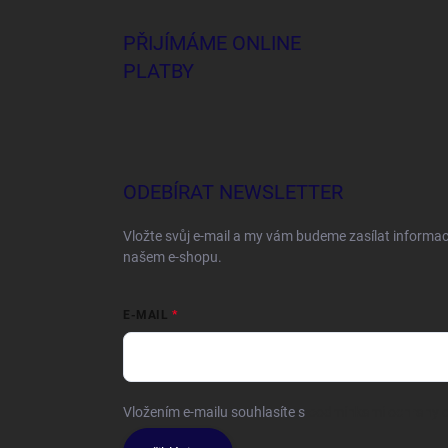
PŘIJÍMÁME ONLINE
PLATBY
ODEBÍRAT NEWSLETTER
Vložte svůj e-mail a my vám budeme zasílat informa
našem e-shopu.
E-MAIL
Vložením e-mailu souhlasíte s
podmínkami ochrany o