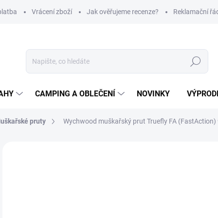
platba
Vrácení zboží
Jak ověřujeme recenze?
Reklamační řá
Hledat
AHY
CAMPING A OBLEČENÍ
NOVINKY
VÝPROD
uškařské pruty
Wychwood muškařský prut Truefly FA (FastAction) 
Neohodnoceno
Podrobnosti hodnocení
ZNAČKA
3 
Měr
SK
cena