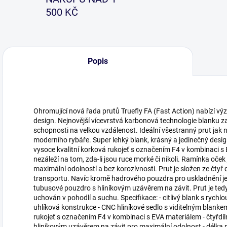
500 KČ
Popis
Ohromující nová řada prutů Truefly FA (Fast Action) nabízí v
design. Nejnovější vícevrstvá karbonová technologie blanku zar
schopnosti na velkou vzdálenost. Ideální všestranný prut jak n
moderního rybáře. Super lehký blank, krásný a jedinečný desi
vysoce kvalitní korková rukojeť s označením F4 v kombinaci s
nezáleží na tom, zda-li jsou ruce morké či nikoli. Ramínka oček
maximální odolností a bez korozívnosti. Prut je složen ze čtyř 
transportu. Navíc kromě hadrového pouzdra pro uskladnění je 
tubusové pouzdro s hliníkovým uzávěrem na závit. Prut je te
uchován v pohodlí a suchu. Specifikace: - citlivý blank s rychlo
uhlíková konstrukce - CNC hliníkové sedlo s viditelným blan
rukojeť s označením F4 v kombinaci s EVA materiálem - čtyřdíl
hliníkovým uzávěrem na závit pro maximální odolnost - délka pr