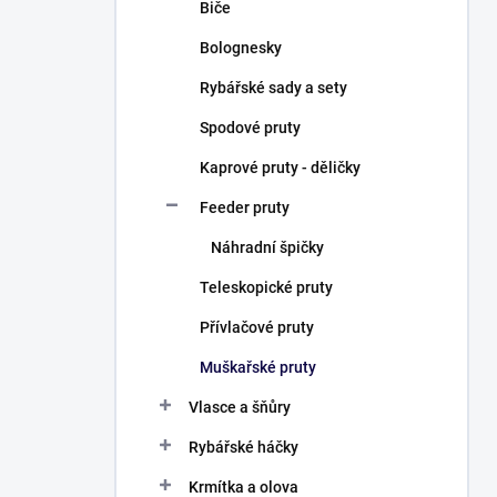
Biče
Bolognesky
Rybářské sady a sety
Spodové pruty
Kaprové pruty - děličky
Feeder pruty
Náhradní špičky
Teleskopické pruty
Přívlačové pruty
Muškařské pruty
Vlasce a šňůry
Rybářské háčky
Krmítka a olova