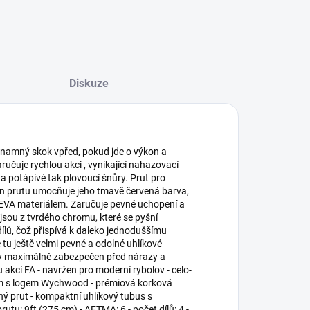
Diskuze
ýznamný skok vpřed, pokud jde o výkon a
učuje rychlou akci , vynikající nahazovací
a potápivé tak plovoucí šnůry. Prut pro
gn prutu umocňuje jeho tmavě červená barva,
 EVA materiálem. Zaručuje pevné uchopení a
 jsou z tvrdého chromu, které se pyšní
dílů, čož přispívá k daleko jednoduššímu
tu ještě velmi pevné a odolné uhlíkové
dy maximálně zabezpečen před nárazy a
u akcí FA - navržen pro moderní rybolov - celo-
kem s logem Wychwood - prémiová korková
ný prut - kompaktní uhlíkový tubus s
utu: 9ft (275 cm) - AFTMA: 6 - počet dílů: 4 -