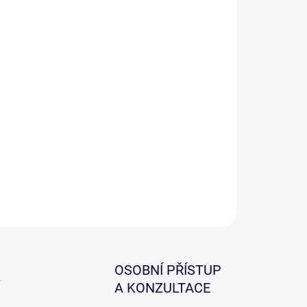
−
+
Přidat do košíku
á řada prutů Truefly s označením FA pro určení
ifikace blanku, v tomto případě Fast Action, tedy
hlá akce. Krásný design s maximálním výkonem.
ILNÍ INFORMACE
ZEPTAT SE
HLÍDAT
OSOBNÍ PŘÍSTUP
A KONZULTACE