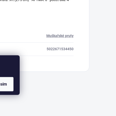
Muškařské pruty
5022671534450
asím