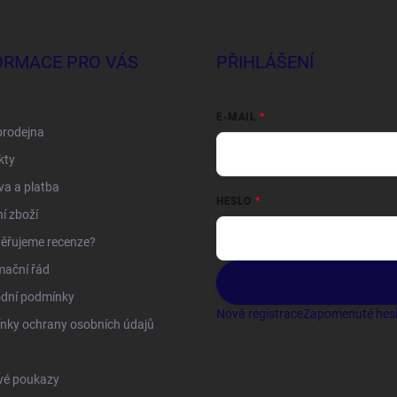
ORMACE PRO VÁS
PŘIHLÁŠENÍ
E-MAIL
prodejna
kty
a a platba
HESLO
í zboží
ěřujeme recenze?
mační řád
dní podmínky
Nová registrace
Zapomenuté hes
nky ochrany osobních údajů
vé poukazy