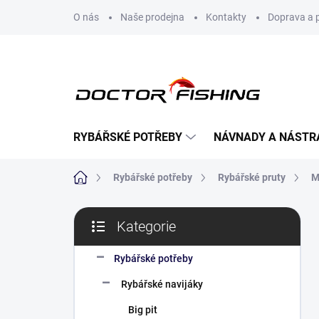
Přejít
O nás
Naše prodejna
Kontakty
Doprava a 
na
obsah
RYBÁŘSKÉ POTŘEBY
NÁVNADY A NÁSTR
Domů
Rybářské potřeby
Rybářské pruty
M
P
Kategorie
o
Přeskočit
s
kategorie
t
Rybářské potřeby
r
Rybářské navijáky
a
n
Big pit