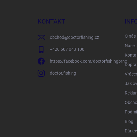
á
p
a
KONTAKT
INF
t
í
O nás
obchod
@
doctorfishing.cz
Naše 
+420 607 043 100
Konta
https://facebook.com/doctorfishingbrno
Doprav
doctor.fishing
Vrácen
Jak ov
Rekla
Obcho
Podmí
Blog
Dárko