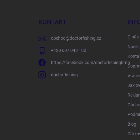
á
p
a
KONTAKT
INF
t
í
O nás
obchod
@
doctorfishing.cz
Naše 
+420 607 043 100
Konta
https://facebook.com/doctorfishingbrno
Doprav
doctor.fishing
Vrácen
Jak ov
Rekla
Obcho
Podmí
Blog
Dárko