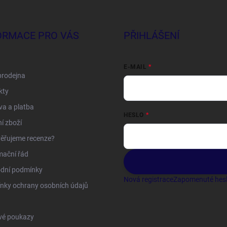
ORMACE PRO VÁS
PŘIHLÁŠENÍ
E-MAIL
prodejna
kty
a a platba
HESLO
í zboží
ěřujeme recenze?
mační řád
dní podmínky
Nová registrace
Zapomenuté hes
nky ochrany osobních údajů
vé poukazy