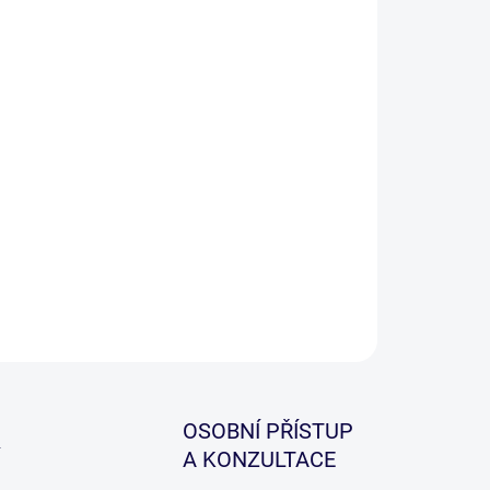
−
+
Přidat do košíku
binace elegantního designu a nejmodernějších
hnologií, spojenou s moderními výrobními postupy,
tato nová řada prutů FLOW navržena tak, aby
ňovala na maximum potřeby moderního rybáře.
ILNÍ INFORMACE
ZEPTAT SE
HLÍDAT
OSOBNÍ PŘÍSTUP
A KONZULTACE