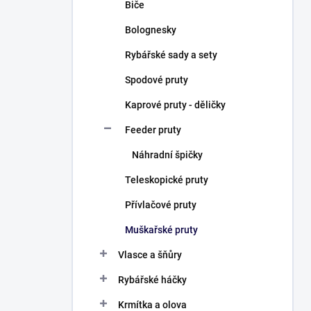
Biče
Bolognesky
Rybářské sady a sety
Spodové pruty
Kaprové pruty - děličky
Feeder pruty
Náhradní špičky
Teleskopické pruty
Přívlačové pruty
Muškařské pruty
Vlasce a šňůry
Rybářské háčky
Krmítka a olova