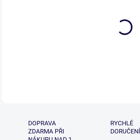
Kom
tec
je 
spl
DETA
DOPRAVA
RYCHLÉ
ZDARMA PŘI
DORUČENÍ
NÁKUPU NAD 1