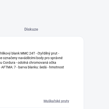
Diskuze
uhlíkový blank MMC 24T - čtyřdílný prut -
ekce označeny naváděcími body pro správné
usu Cordura - odolná chromovaná očka
) - AFTMA: 7 - barva blanku: šedá - hmotnost
Muškařské pruty