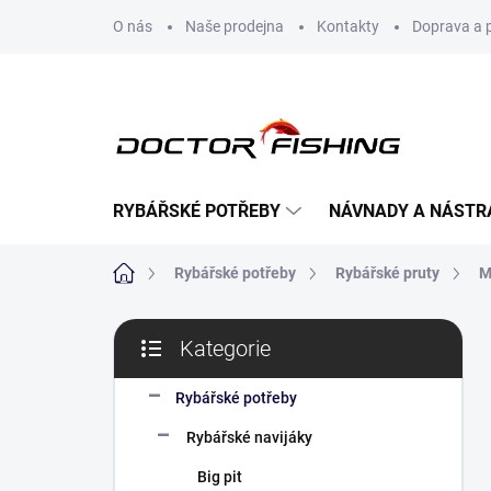
Přejít
O nás
Naše prodejna
Kontakty
Doprava a 
na
obsah
RYBÁŘSKÉ POTŘEBY
NÁVNADY A NÁSTR
Domů
Rybářské potřeby
Rybářské pruty
M
P
Kategorie
o
Přeskočit
s
kategorie
t
Rybářské potřeby
r
Rybářské navijáky
a
n
Big pit