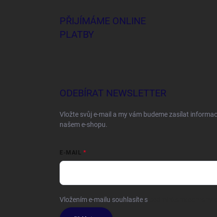
PŘIJÍMÁME ONLINE
PLATBY
ODEBÍRAT NEWSLETTER
Vložte svůj e-mail a my vám budeme zasílat informa
našem e-shopu.
E-MAIL
Vložením e-mailu souhlasíte s
podmínkami ochrany o