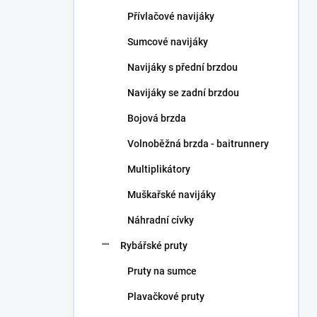
n
Přívlačové navijáky
í
p
Sumcové navijáky
a
n
Navijáky s přední brzdou
e
Navijáky se zadní brzdou
l
Bojová brzda
Volnoběžná brzda - baitrunnery
Multiplikátory
Muškařské navijáky
Náhradní cívky
Rybářské pruty
Pruty na sumce
Plavačkové pruty