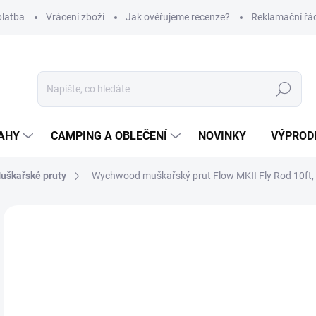
platba
Vrácení zboží
Jak ověřujeme recenze?
Reklamační řá
Hledat
AHY
CAMPING A OBLEČENÍ
NOVINKY
VÝPROD
uškařské pruty
Wychwood muškařský prut Flow MKII Fly Rod 10ft,
Neohodnoceno
Podrobnosti hodnocení
ZNAČKA
2 
Měr
SK
cena