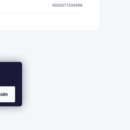
5022671534498
asím