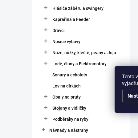
Hlásiče záběru a swingery
Kaprařina a Feeder
Dravci
Nosiče výbavy
Nože, nůžky, kleště, peany a Joja
Lodě, čluny a Elektromotory
Sonary a echoloty
Tento 
vyjadřu
Lov na dírkách
Nast
Obaly na pruty
Stojany a vidličky
Podběráky na ryby
Návnady a nástrahy