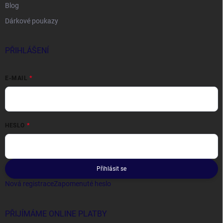
Blog
Dárkové poukazy
PŘIHLÁŠENÍ
E-MAIL
HESLO
Přihlásit se
Nová registrace
Zapomenuté heslo
PŘIJÍMÁME ONLINE PLATBY