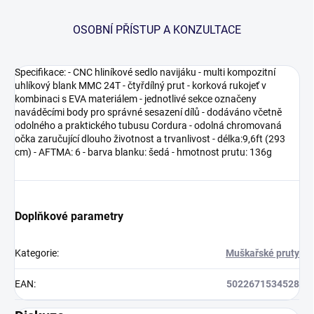
OSOBNÍ PŘÍSTUP A KONZULTACE
Specifikace: - CNC hliníkové sedlo navijáku - multi kompozitní
uhlíkový blank MMC 24T - čtyřdílný prut - korková rukojeť v
kombinaci s EVA materiálem - jednotlivé sekce označeny
naváděcími body pro správné sesazení dílů - dodáváno včetně
odolného a praktického tubusu Cordura - odolná chromovaná
očka zaručující dlouho životnost a trvanlivost - délka:9,6ft (293
cm) - AFTMA: 6 - barva blanku: šedá - hmotnost prutu: 136g
Doplňkové parametry
Kategorie
:
Muškařské pruty
EAN
:
5022671534528