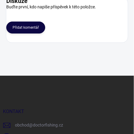
Diskuze
Buďte první, kdo napíše příspěvek k této položce.
Přidat komentář
Z
á
p
a
t
í
KONTAKT
obchod
@
doctorfishing.cz