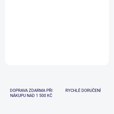
−
+
Přidat do košíku
Kombinace elegantního designu a nejmodernějších technologií,
spojenou s moderními výrobními postupy, je tato nová řada prutů
FLOW navržena tak, aby splňovala na maximum potřeby
moderního rybáře.
DETAILNÍ INFORMACE
ZEPTAT SE
HLÍDAT
DOPRAVA ZDARMA PŘI
RYCHLÉ DORUČENÍ
NÁKUPU NAD 1 500 KČ