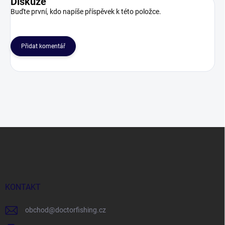
Diskuze
Buďte první, kdo napíše příspěvek k této položce.
Přidat komentář
Z
á
p
a
t
í
KONTAKT
obchod
@
doctorfishing.cz