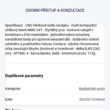
OSOBNÍ PŘÍSTUP A KONZULTACE
Specifikace: - CNC hliníkové sedlo navijáku - multi kompozitní
uhlíkový blank MMC 24T - čtyřdílný prut - korková rukojeť v
kombinaci s EVA materiálem - jednotlivé sekce označeny
naváděcími body pro správné sesazení dílů - dodáváno včetně
odolného a praktického tubusu Cordura - odolná chromovaná
očka zaručující dlouho životnost a trvanlivost - délka:8,6ft (262
cm) - AFTMA: 4 - barva blanku: šedá - hmotnost prutu: 113g
Doplňkové parametry
Kategorie
:
Muškařské pruty
EAN
:
5022671534542