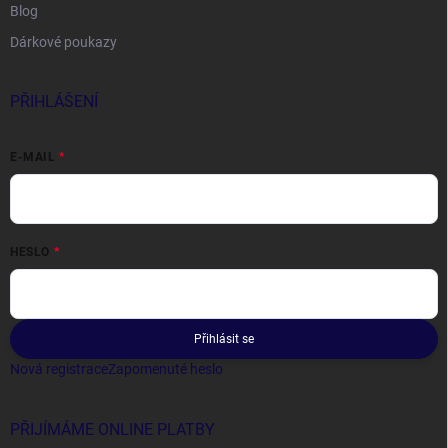
Blog
Dárkové poukazy
PŘIHLÁŠENÍ
E-MAIL
HESLO
Přihlásit se
Nová registrace
Zapomenuté heslo
PŘIJÍMÁME ONLINE PLATBY