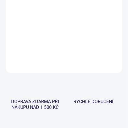
−
+
Přidat do košíku
Kombinace elegantního designu a nejmodernějších technologií,
spojenou s moderními výrobními postupy, je tato nová řada prutů
FLOW navržena tak, aby splňovala na maximum potřeby
moderního rybáře.
DETAILNÍ INFORMACE
ZEPTAT SE
HLÍDAT
DOPRAVA ZDARMA PŘI
RYCHLÉ DORUČENÍ
NÁKUPU NAD 1 500 KČ