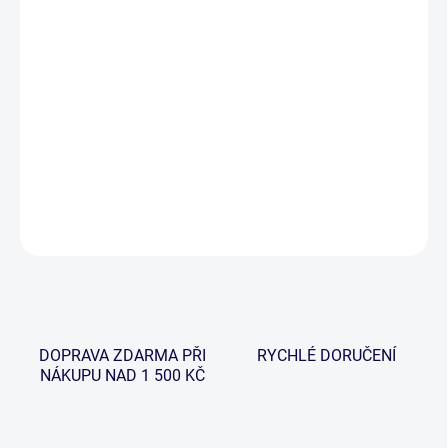
−
+
Přidat do košíku
Po vele úspěšném představení naší již dobře známé řady prutů
Extricator jsme se rozhodli povznést tuto řadu na vyšší level a
představit zcela unikátní skvost a dílo, které nese název Extricator
Plus.
DETAILNÍ INFORMACE
ZEPTAT SE
HLÍDAT
DOPRAVA ZDARMA PŘI
RYCHLÉ DORUČENÍ
NÁKUPU NAD 1 500 KČ