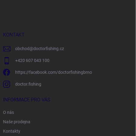
Z
á
p
a
t
í
KONTAKT
obchod
@
doctorfishing.cz
+420 607 043 100
https://facebook.com/doctorfishingbrno
doctor.fishing
INFORMACE PRO VÁS
O nás
Naše prodejna
Kontakty