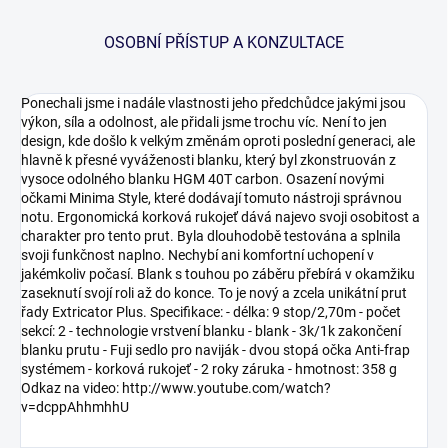
OSOBNÍ PŘÍSTUP A KONZULTACE
Ponechali jsme i nadále vlastnosti jeho předchůdce jakými jsou
výkon, síla a odolnost, ale přidali jsme trochu víc. Není to jen
design, kde došlo k velkým změnám oproti poslední generaci, ale
hlavně k přesné vyváženosti blanku, který byl zkonstruován z
vysoce odolného blanku HGM 40T carbon. Osazení novými
očkami Minima Style, které dodávají tomuto nástroji správnou
notu. Ergonomická korková rukojeť dává najevo svoji osobitost a
charakter pro tento prut. Byla dlouhodobě testována a splnila
svoji funkčnost naplno. Nechybí ani komfortní uchopení v
jakémkoliv počasí. Blank s touhou po záběru přebírá v okamžiku
zaseknutí svojí roli až do konce. To je nový a zcela unikátní prut
řady Extricator Plus. Specifikace: - délka: 9 stop/2,70m - počet
sekcí: 2 - technologie vrstvení blanku - blank - 3k/1k zakončení
blanku prutu - Fuji sedlo pro naviják - dvou stopá očka Anti-frap
systémem - korková rukojeť - 2 roky záruka - hmotnost: 358 g
Odkaz na video: http://www.youtube.com/watch?
v=dcppAhhmhhU