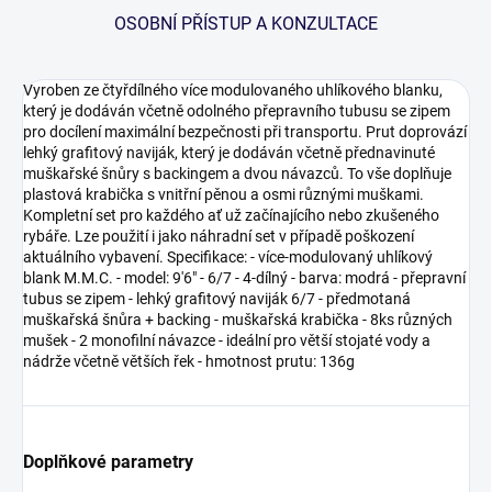
OSOBNÍ PŘÍSTUP A KONZULTACE
Vyroben ze čtyřdílného více modulovaného uhlíkového blanku,
který je dodáván včetně odolného přepravního tubusu se zipem
pro docílení maximální bezpečnosti při transportu. Prut doprovází
lehký grafitový naviják, který je dodáván včetně přednavinuté
muškařské šnůry s backingem a dvou návazců. To vše doplňuje
plastová krabička s vnitřní pěnou a osmi různými muškami.
Kompletní set pro každého ať už začínajícího nebo zkušeného
rybáře. Lze použití i jako náhradní set v případě poškození
aktuálního vybavení. Specifikace: - více-modulovaný uhlíkový
blank M.M.C. - model: 9'6" - 6/7 - 4-dílný - barva: modrá - přepravní
tubus se zipem - lehký grafitový naviják 6/7 - předmotaná
muškařská šnůra + backing - muškařská krabička - 8ks různých
mušek - 2 monofilní návazce - ideální pro větší stojaté vody a
nádrže včetně větších řek - hmotnost prutu: 136g
Doplňkové parametry