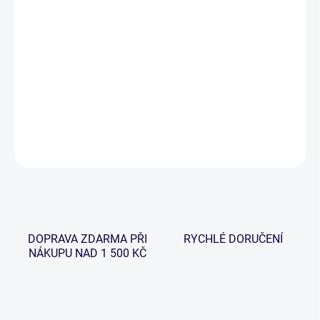
−
+
Přidat do košíku
řadu, která pokrývá všechny aspekty tohoto sportu od velmi
jemného říčního a potokového rybolovu až po rybolov ve velkých
nádržích a přehradách.
DETAILNÍ INFORMACE
ZEPTAT SE
HLÍDAT
DOPRAVA ZDARMA PŘI
RYCHLÉ DORUČENÍ
NÁKUPU NAD 1 500 KČ