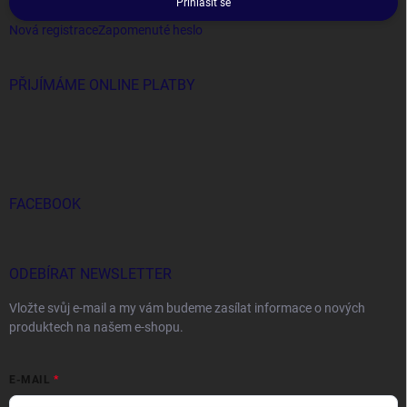
Přihlásit se
Nová registrace
Zapomenuté heslo
PŘIJÍMÁME ONLINE PLATBY
FACEBOOK
ODEBÍRAT NEWSLETTER
Vložte svůj e-mail a my vám budeme zasílat informace o nových
produktech na našem e-shopu.
E-MAIL