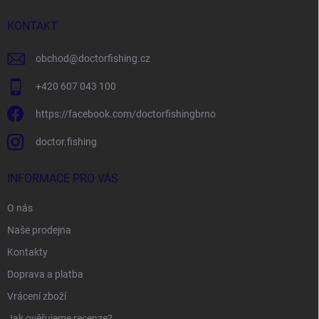
t
í
KONTAKT
obchod
@
doctorfishing.cz
+420 607 043 100
https://facebook.com/doctorfishingbrno
doctor.fishing
INFORMACE PRO VÁS
O nás
Naše prodejna
Kontakty
Doprava a platba
Vrácení zboží
Jak ověřujeme recenze?