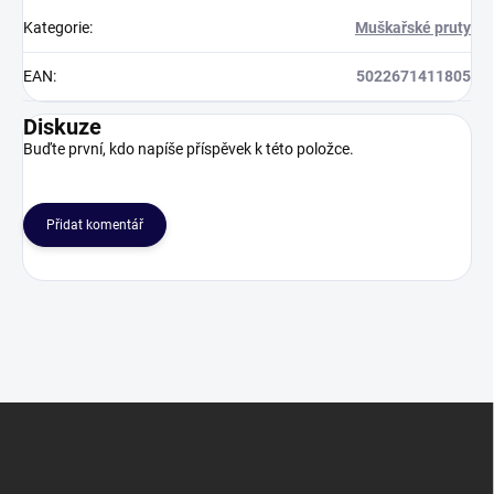
Kategorie
:
Muškařské pruty
EAN
:
5022671411805
Diskuze
Buďte první, kdo napíše příspěvek k této položce.
Přidat komentář
Z
á
p
a