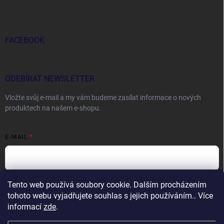
FACEBOOK
ODEBÍRAT NEWSLETTER
Vložte svůj e-mail a my vám budeme zasílat informace o nových
produktech na našem e-shopu.
E-MAIL
Tento web používá soubory cookie. Dalším procházením
Vložením e-mailu souhlasíte s
podmínkami ochrany osobních údajů
tohoto webu vyjadřujete souhlas s jejich používáním.. Více
Přihlásit se
informací
zde
.