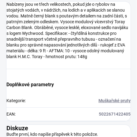
Nabízeny jsou ve třech velikostech, pokud jde o rybolov na
stojatých vodách, v nádržích, na lodích a v aplikacích se slanou
vodou. Matně černý blank s poutavým detailem na zadní části, s
patrným zeleným odleskem. Vysoce modulový vícevrstvý Toray
Carbon Blank. Obráběné, vysoce lesklé, eloxované sedlo navijáku
s logem Wychwood. Specifikace: - čtyřdílná konstrukce pro
snadnější transport včetně přepravního tubusu - označení na
blanku pro správné napasování jednotlivých dílů - rukojeť z EVA
materiálu - délka: 9 ft - AFTMA: 10 - vysoce odolný modulovaný
blank H.M.C. Toray - hmotnost prutu: 148g
Doplňkové parametry
Kategorie
:
Muškařské pruty
EAN
:
5022671422405
Diskuze
Buďte první, kdo napíše příspěvek k této položce.