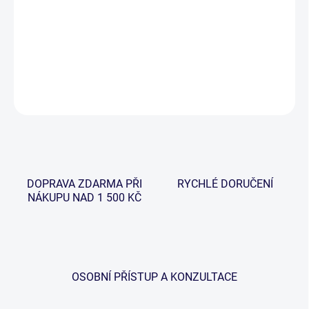
jsou vyrobeny pomocí technologie MLT (technologie vícevrstvého
karbonu) a mají střední akci, ideální pro prezentaci velkých mušek
za všech povětrnostních podmínek.
DETAILNÍ INFORMACE
ZEPTAT SE
HLÍDAT
DOPRAVA ZDARMA PŘI
RYCHLÉ DORUČENÍ
NÁKUPU NAD 1 500 KČ
OSOBNÍ PŘÍSTUP A KONZULTACE