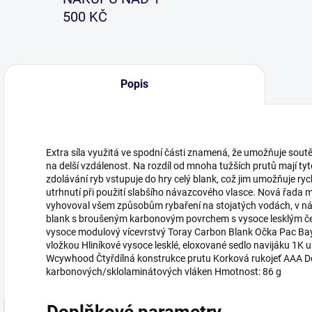
500 KČ
Popis
Extra síla využitá ve spodní části znamená, že umožňuje so
na delší vzdálenost. Na rozdíl od mnoha tužších prutů mají ty
zdolávání ryb vstupuje do hry celý blank, což jim umožňuje ry
utrhnutí při použití slabšího návazcového vlasce. Nová řada má 
vyhovoval všem způsobům rybaření na stojatých vodách, v nádr
blank s broušeným karbonovým povrchem s vysoce lesklým če
vysoce modulový vícevrstvý Toray Carbon Blank Očka Pac Bay
vložkou Hliníkové vysoce lesklé, eloxované sedlo navijáku 1K 
Wcywhood Čtyřdílná konstrukce prutu Korková rukojeť AAA 
karbonových/sklolaminátových vláken Hmotnost: 86 g