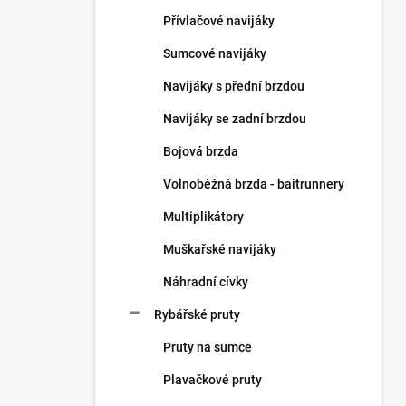
n
Přívlačové navijáky
í
p
Sumcové navijáky
a
n
Navijáky s přední brzdou
e
Navijáky se zadní brzdou
l
Bojová brzda
Volnoběžná brzda - baitrunnery
Multiplikátory
Muškařské navijáky
Náhradní cívky
Rybářské pruty
Pruty na sumce
Plavačkové pruty