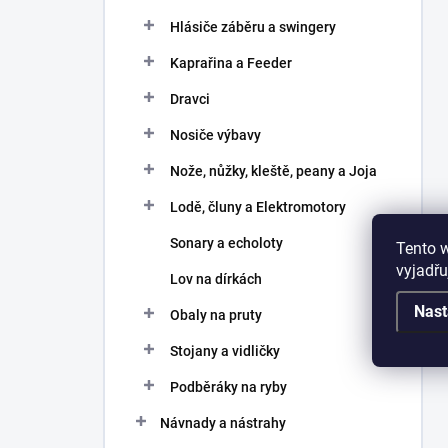
Hlásiče záběru a swingery
Kaprařina a Feeder
Dravci
Nosiče výbavy
Nože, nůžky, kleště, peany a Joja
Lodě, čluny a Elektromotory
Sonary a echoloty
Tento 
vyjadřu
Lov na dírkách
Nast
Obaly na pruty
Stojany a vidličky
Podběráky na ryby
Návnady a nástrahy