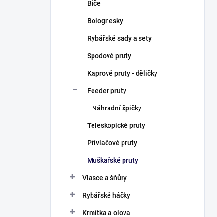
Biče
Bolognesky
Rybářské sady a sety
Spodové pruty
Kaprové pruty - děličky
Feeder pruty
Náhradní špičky
Teleskopické pruty
Přívlačové pruty
Muškařské pruty
Vlasce a šňůry
Rybářské háčky
Krmítka a olova