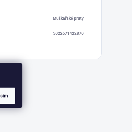
Muškařské pruty
5022671422870
asím