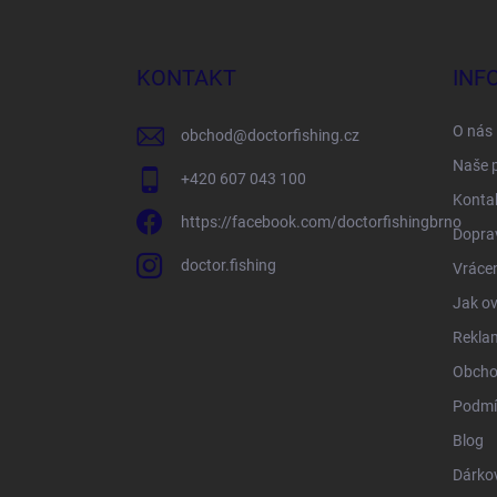
á
p
a
KONTAKT
INF
t
í
O nás
obchod
@
doctorfishing.cz
Naše 
+420 607 043 100
Konta
https://facebook.com/doctorfishingbrno
Doprav
doctor.fishing
Vrácen
Jak ov
Rekla
Obcho
Podmí
Blog
Dárko