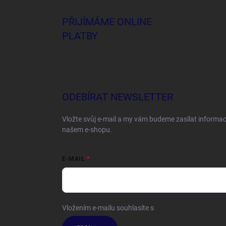
PŘIJÍMÁME ONLINE
PLATBY
ODEBÍRAT NEWSLETTER
Vložte svůj e-mail a my vám budeme zasílat informa
našem e-shopu.
E-MAIL
Vložením e-mailu souhlasíte s
podmínkami ochrany o