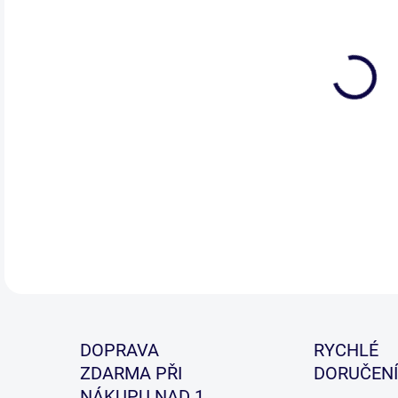
Nov
RS, 
celk
zár
cen
DETA
DOPRAVA
RYCHLÉ
ZDARMA PŘI
DORUČENÍ
NÁKUPU NAD 1