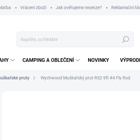
platba
Vrácení zboží
Jak ověřujeme recenze?
Reklamační řá
Hledat
AHY
CAMPING A OBLEČENÍ
NOVINKY
VÝPROD
uškařské pruty
Wychwood Muškařský prut RS2 9ft #4 Fly Rod
Neohodnoceno
Podrobnosti hodnocení
ZNAČKA
7 
Měr
SK
cena