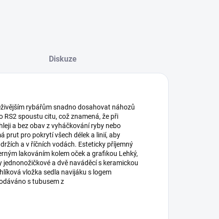
Diskuze
utěživějším rybářům snadno dosahovat náhozů
to RS2 spoustu citu, což znamená, že při
chleji a bez obav z vyháčkování ryby nebo
prut pro pokrytí všech délek a linií, aby
žích a v říčních vodách. Esteticky příjemný
rným lakováním kolem oček a grafikou Lehký,
 jednonožičkové a dvě naváděcí s keramickou
uhlíková vložka sedla navijáku s logem
Dodáváno s tubusem z