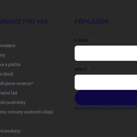
ORMACE PRO VÁS
PŘIHLÁŠENÍ
E-MAIL
prodejna
kty
a a platba
HESLO
í zboží
ěřujeme recenze?
mační řád
dní podmínky
Nová registrace
Zapomenuté hes
nky ochrany osobních údajů
vé poukazy