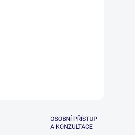
−
+
Přidat do košíku
á řada RS2 navazuje na vysoce uznávanou řadu
tato nová řada byla vytvořena tak, aby překonala
ový pocit a výkon našich nejprodávanějších prutů a
oveň nabídla výjimečnou hodnotu za přijatelnou
u!
ILNÍ INFORMACE
ZEPTAT SE
HLÍDAT
OSOBNÍ PŘÍSTUP
A KONZULTACE