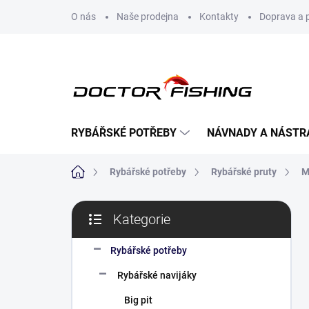
Přejít
O nás
Naše prodejna
Kontakty
Doprava a 
na
obsah
RYBÁŘSKÉ POTŘEBY
NÁVNADY A NÁSTR
Domů
Rybářské potřeby
Rybářské pruty
M
P
Kategorie
o
Přeskočit
s
kategorie
t
Rybářské potřeby
r
Rybářské navijáky
a
n
Big pit