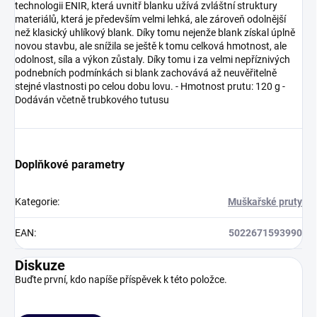
technologii ENIR, která uvnitř blanku užívá zvláštní struktury
materiálů, která je především velmi lehká, ale zároveň odolnější
než klasický uhlíkový blank. Díky tomu nejenže blank získal úplně
novou stavbu, ale snížila se ještě k tomu celková hmotnost, ale
odolnost, síla a výkon zůstaly. Díky tomu i za velmi nepříznivých
podnebních podmínkách si blank zachovává až neuvěřitelně
stejné vlastnosti po celou dobu lovu. - Hmotnost prutu: 120 g -
Dodáván včetně trubkového tutusu
Doplňkové parametry
Kategorie
:
Muškařské pruty
EAN
:
5022671593990
Diskuze
Buďte první, kdo napíše příspěvek k této položce.