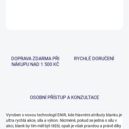
DETAILNÍ INFORMACE
ZEPTAT SE
HLÍDAT
DOPRAVA ZDARMA PŘI
RYCHLÉ DORUČENÍ
NÁKUPU NAD 1 500 KČ
OSOBNÍ PŘÍSTUP A KONZULTACE
Vyroben s novou technologií ENIR, kde hlavními atributy blanku je
ultra rychlá akce, síla a výkon. Nicméně, pokud se jedná o sílu v
akci, blank by tím měl být těžší, opak je však pravdou a právě díky