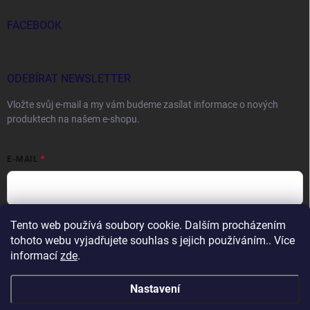
FACEBOOK
ODEBÍRAT NEWSLETTER
Vložte svůj e-mail a my vám budeme zasílat informace o nových
produktech na našem e-shopu.
E-MAIL
Tento web používá soubory cookie. Dalším procházením
Vložením e-mailu souhlasíte s
podmínkami ochrany osobních údajů
tohoto webu vyjadřujete souhlas s jejich používáním.. Více
Přihlásit se
informací
zde
.
Nastavení