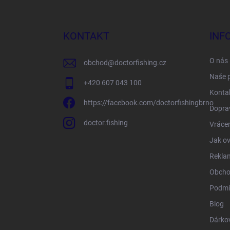
á
p
a
KONTAKT
INF
t
í
O nás
obchod
@
doctorfishing.cz
Naše 
+420 607 043 100
Konta
https://facebook.com/doctorfishingbrno
Doprav
doctor.fishing
Vrácen
Jak ov
Rekla
Obcho
Podmí
Blog
Dárko