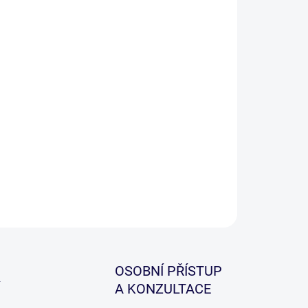
 nová řada prutů Riot je vstupní řadou do
esionálních řad kaprových prutů. Je to hlavně
romis ceny a výkonu, které tyto pruty nabízí.
děcí akční nabídka při koupi dvou prutů třetí stejné
elové řady zdarma!
ILNÍ INFORMACE
ZEPTAT SE
HLÍDAT
OSOBNÍ PŘÍSTUP
A KONZULTACE