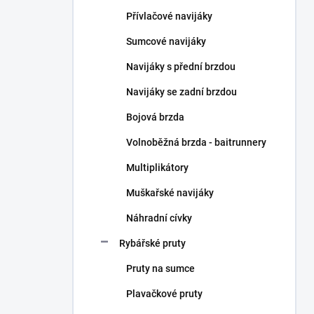
n
Přívlačové navijáky
í
p
Sumcové navijáky
a
n
Navijáky s přední brzdou
e
Navijáky se zadní brzdou
l
Bojová brzda
Volnoběžná brzda - baitrunnery
Multiplikátory
Muškařské navijáky
Náhradní cívky
Rybářské pruty
Pruty na sumce
Plavačkové pruty