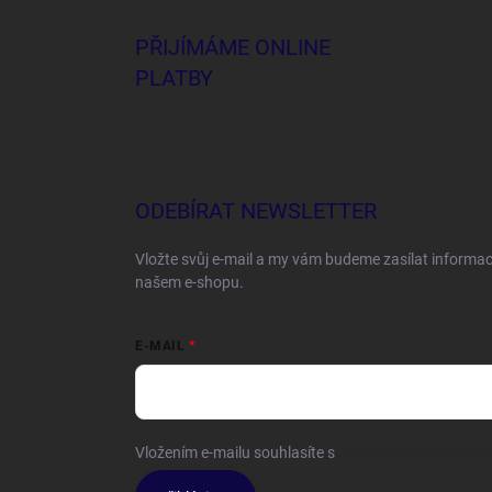
PŘIJÍMÁME ONLINE
PLATBY
ODEBÍRAT NEWSLETTER
Vložte svůj e-mail a my vám budeme zasílat informa
našem e-shopu.
E-MAIL
Vložením e-mailu souhlasíte s
podmínkami ochrany o