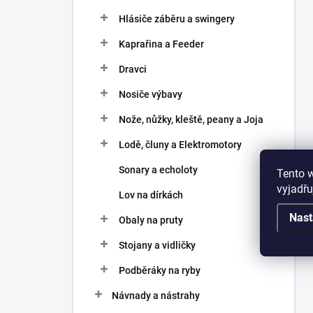
Hlásiče záběru a swingery
Kaprařina a Feeder
Dravci
Nosiče výbavy
Nože, nůžky, kleště, peany a Joja
Lodě, čluny a Elektromotory
Sonary a echoloty
Tento 
vyjadřu
Lov na dírkách
Nast
Obaly na pruty
Stojany a vidličky
Podběráky na ryby
Návnady a nástrahy