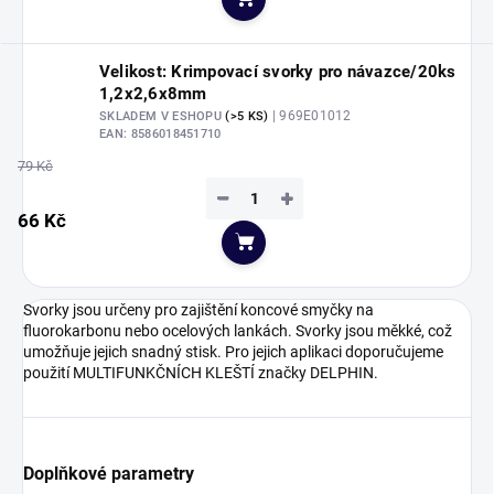
Do košíku
Velikost: Krimpovací svorky pro návazce/20ks
1,2x2,6x8mm
| 969E01012
SKLADEM V ESHOPU
(>5 KS)
EAN:
8586018451710
79 Kč
−
+
66 Kč
Do košíku
Svorky jsou určeny pro zajištění koncové smyčky na
fluorokarbonu nebo ocelových lankách. Svorky jsou měkké, což
umožňuje jejich snadný stisk. Pro jejich aplikaci doporučujeme
použití MULTIFUNKČNÍCH KLEŠTÍ značky DELPHIN.
Doplňkové parametry