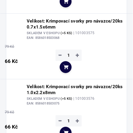
Do košíku
Velikost: Krimpovací svorky pro návazce/20ks
0.7x1.5x6mm
| 101003575
SKLADEM V ESHOPU
(>5 KS)
EAN:
8586018503068
79 Kč
−
+
66 Kč
Do košíku
Velikost: Krimpovací svorky pro návazce/20ks
1.0x2.2x8mm
| 101003576
SKLADEM V ESHOPU
(>5 KS)
EAN:
8586018503075
79 Kč
−
+
66 Kč