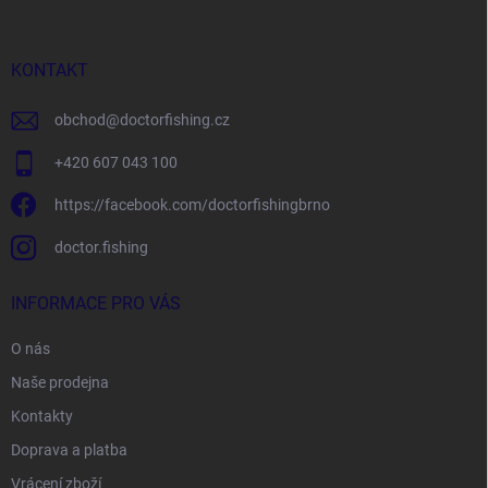
a
t
í
KONTAKT
obchod
@
doctorfishing.cz
+420 607 043 100
https://facebook.com/doctorfishingbrno
doctor.fishing
INFORMACE PRO VÁS
O nás
Naše prodejna
Kontakty
Doprava a platba
Vrácení zboží