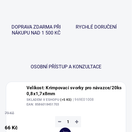
DOPRAVA ZDARMA PŘI
RYCHLÉ DORUČENÍ
NÁKUPU NAD 1 500 KČ
OSOBNÍ PŘÍSTUP A KONZULTACE
Velikost: Krimpovací svorky pro návazce/20ks
0,8x1,7x8mm
| 969E01008
SKLADEM V ESHOPU
(>5 KS)
EAN:
8586018451703
79 Kč
−
+
66 Kč