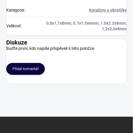
Kategorie
:
Karabiny a obratlíky
0,8x1,7x8mm, 0.7x1.5x6mm, 1.0x2.2x8mm,
Velikost
:
1,2x2,6x8mm
Diskuze
Buďte první, kdo napíše příspěvek k této položce.
Přidat komentář
Z
á
p