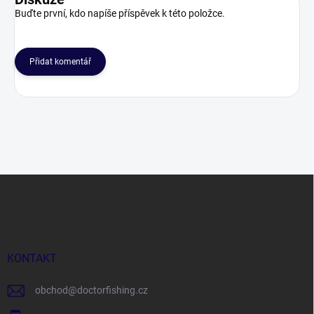
Buďte první, kdo napíše příspěvek k této položce.
Přidat komentář
Z
á
p
a
t
í
KONTAKT
obchod
@
doctorfishing.cz