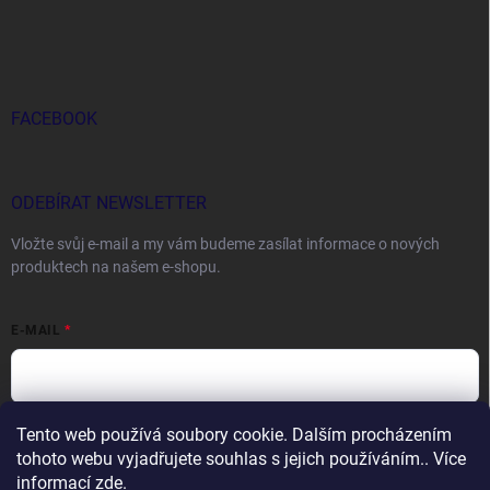
FACEBOOK
ODEBÍRAT NEWSLETTER
Vložte svůj e-mail a my vám budeme zasílat informace o nových
produktech na našem e-shopu.
E-MAIL
Tento web používá soubory cookie. Dalším procházením
Vložením e-mailu souhlasíte s
podmínkami ochrany osobních údajů
tohoto webu vyjadřujete souhlas s jejich používáním.. Více
Přihlásit se
informací
zde
.