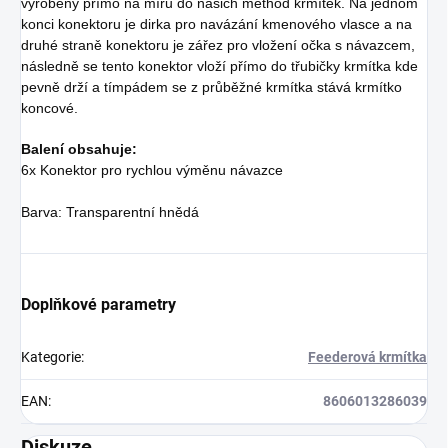
vyrobený přímo na míru do našich method krmítek. Na jednom
konci konektoru je dirka pro navázání kmenového vlasce a na
druhé straně konektoru je zářez pro vložení očka s návazcem,
následně se tento konektor vloží přímo do třubičky krmítka kde
pevně drží a tímpádem se z průběžné krmítka stává krmítko
koncové.
Balení obsahuje:
6x Konektor pro rychlou výměnu návazce
Barva: Transparentní hnědá
Doplňkové parametry
Kategorie
:
Feederová krmítka
EAN
:
8606013286039
Diskuze