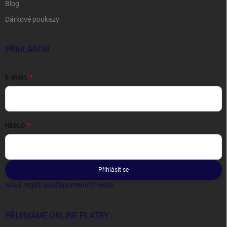
Blog
Dárkové poukazy
PŘIHLÁŠENÍ
E-MAIL
HESLO
Přihlásit se
Nová registrace
Zapomenuté heslo
PŘIJÍMÁME ONLINE PLATBY