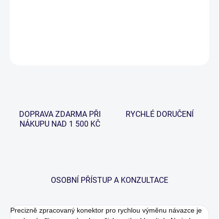
−
+
Přidat do košíku
DETAILNÍ INFORMACE
ZEPTAT SE
HLÍDAT
DOPRAVA ZDARMA PŘI
RYCHLÉ DORUČENÍ
NÁKUPU NAD 1 500 KČ
OSOBNÍ PŘÍSTUP A KONZULTACE
Precizně zpracovaný konektor pro rychlou výměnu návazce je