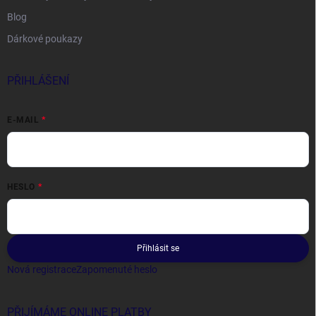
Blog
Dárkové poukazy
PŘIHLÁŠENÍ
E-MAIL
HESLO
Přihlásit se
Nová registrace
Zapomenuté heslo
PŘIJÍMÁME ONLINE PLATBY