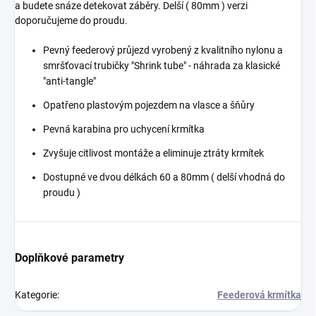
a budete snáze detekovat záběry. Delší ( 80mm ) verzi
doporučujeme do proudu.
Pevný feederový průjezd vyrobený z kvalitního nylonu a
smršťovací trubičky "Shrink tube" - náhrada za klasické
"anti-tangle"
Opatřeno plastovým pojezdem na vlasce a šňůry
Pevná karabina pro uchycení krmítka
Zvyšuje citlivost montáže a eliminuje ztráty krmítek
Dostupné ve dvou délkách 60 a 80mm ( delší vhodná do
proudu )
Doplňkové parametry
Kategorie
:
Feederová krmítka