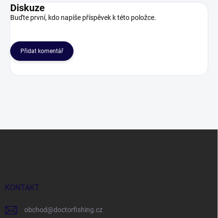
Diskuze
Buďte první, kdo napíše příspěvek k této položce.
Přidat komentář
Z
á
p
a
t
í
KONTAKT
obchod
@
doctorfishing.cz