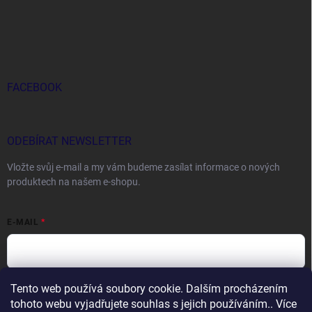
FACEBOOK
ODEBÍRAT NEWSLETTER
Vložte svůj e-mail a my vám budeme zasílat informace o nových
produktech na našem e-shopu.
E-MAIL
Tento web používá soubory cookie. Dalším procházením
Vložením e-mailu souhlasíte s
podmínkami ochrany osobních údajů
tohoto webu vyjadřujete souhlas s jejich používáním.. Více