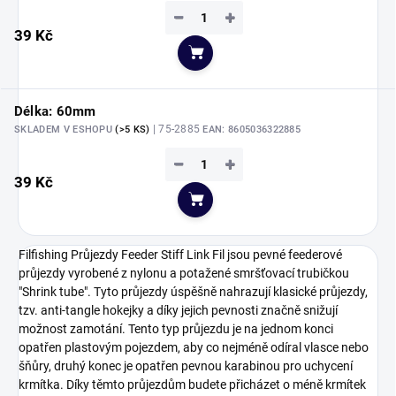
−
+
39 Kč
Do košíku
Délka: 60mm
| 75-2885
SKLADEM V ESHOPU
(>5 KS)
EAN:
8605036322885
−
+
39 Kč
Do košíku
Filfishing Průjezdy Feeder Stiff Link Fil jsou pevné feederové
průjezdy vyrobené z nylonu a potažené smršťovací trubičkou
"Shrink tube". Tyto průjezdy úspěšně nahrazují klasické průjezdy,
tzv. anti-tangle hokejky a díky jejich pevnosti značně snižují
možnost zamotání. Tento typ průjezdu je na jednom konci
opatřen plastovým pojezdem, aby co nejméně odíral vlasce nebo
šňůry, druhý konec je opatřen pevnou karabinou pro uchycení
krmítka. Díky těmto průjezdům budete přicházet o méně krmítek