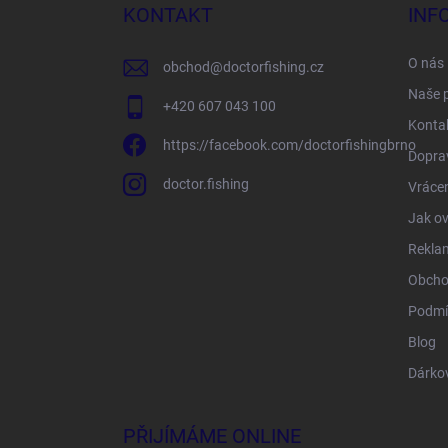
a
KONTAKT
INF
t
í
O nás
obchod
@
doctorfishing.cz
Naše 
+420 607 043 100
Konta
https://facebook.com/doctorfishingbrno
Doprav
doctor.fishing
Vrácen
Jak ov
Rekla
Obcho
Podmí
Blog
Dárko
PŘIJÍMÁME ONLINE