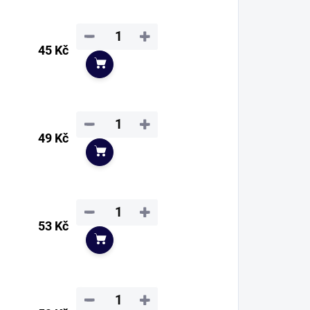
−
+
45 Kč
Do košíku
−
+
49 Kč
Do košíku
−
+
53 Kč
Do košíku
−
+