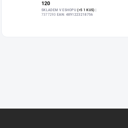
120
SKLADEM V ESHOPU
(>5 1 KUS)
|
7377293
EAN:
4891223218756