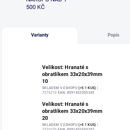
500 KČ
Varianty
Popis
Velikost: Hranaté s
obratlíkem 33x20x39mm
10
SKLADEM V ESHOPU
(>5 1 KUS)
|
7376210
EAN:
8591432055345
Velikost: Hranaté s
obratlíkem 33x20x39mm
20
SKLADEM V ESHOPU
(>5 1 KUS)
|
7376220
EAN:
8591432055352