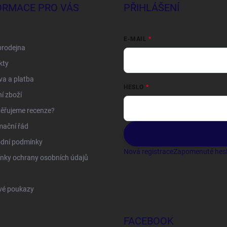
ORMACE PRO VÁS
PŘIHLÁŠENÍ
E-MAIL
prodejna
kty
a a platba
HESLO
í zboží
ěřujeme recenze?
mační řád
dní podmínky
Nová registrace
Zapomenuté hes
nky ochrany osobních údajů
vé poukazy
FACEBOOK