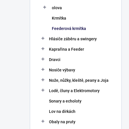
olova
Krmítka
Feederová krmítka
Hlásiče záběru a swingery
Kaprařina a Feeder
Dravci
Nosiče výbavy
Nože, nůžky, kleště, peany a Joja
Lodě, čluny a Elektromotory
Sonary a echoloty
Lov na dírkách
Obaly na pruty