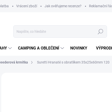
platba
Vrácení zboží
Jak ověřujeme recenze?
Reklamační řá
Hledat
AHY
CAMPING A OBLEČENÍ
NOVINKY
VÝPROD
eederová krmítka
Suretti Hranaté s obratlíkem 35x25x60mm 120
Neohodnoceno
Podrobnosti hodnocení
ZNAČKA
o
Měr
Z
cena