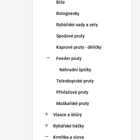
Biče
Bolognesky
Rybářské sady a sety
Spodové pruty
Kaprové pruty - děličky
Feeder pruty
Náhradní špičky
Teleskopické pruty
Přívlačové pruty
Muškařské pruty
Vlasce a šňůry
Rybářské háčky
Krmítka a olova