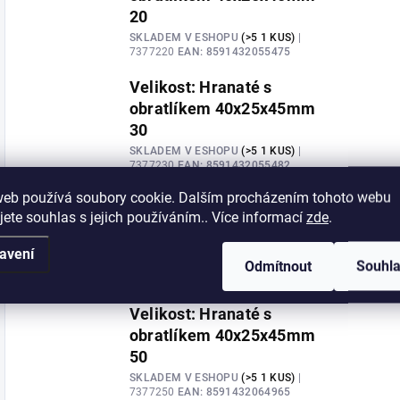
20
SKLADEM V ESHOPU
(>5 1 KUS)
|
7377220
EAN:
8591432055475
Velikost: Hranaté s
obratlíkem 40x25x45mm
30
SKLADEM V ESHOPU
(>5 1 KUS)
|
7377230
EAN:
8591432055482
web používá soubory cookie. Dalším procházením tohoto webu
Velikost: Hranaté s
jete souhlas s jejich používáním.. Více informací
zde
.
obratlíkem 40x25x45mm
40
avení
Odmítnout
Souhl
SKLADEM V ESHOPU
(>5 1 KUS)
|
7377240
EAN:
8591432055499
Velikost: Hranaté s
obratlíkem 40x25x45mm
50
SKLADEM V ESHOPU
(>5 1 KUS)
|
7377250
EAN:
8591432064965