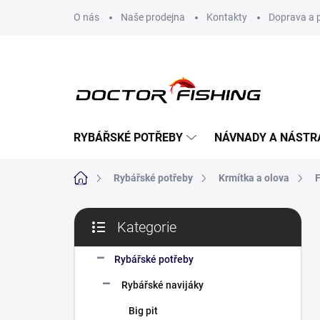
Přejít
O nás
Naše prodejna
Kontakty
Doprava a 
na
obsah
RYBÁŘSKÉ POTŘEBY
NÁVNADY A NÁSTR
Domů
Rybářské potřeby
Krmítka a olova
F
P
Kategorie
o
Přeskočit
s
kategorie
t
Rybářské potřeby
r
Rybářské navijáky
a
n
Big pit