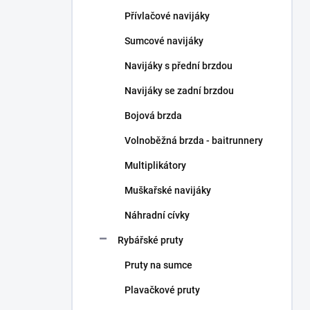
n
Přívlačové navijáky
í
p
Sumcové navijáky
a
n
Navijáky s přední brzdou
e
Navijáky se zadní brzdou
l
Bojová brzda
Volnoběžná brzda - baitrunnery
Multiplikátory
Muškařské navijáky
Náhradní cívky
Rybářské pruty
Pruty na sumce
Plavačkové pruty