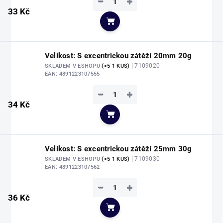
−
+
33 Kč
Do košíku
Velikost: S excentrickou zátěží 20mm 20g
| 7109020
SKLADEM V ESHOPU
(>5 1 KUS)
EAN:
4891223107555
−
+
34 Kč
Do košíku
Velikost: S excentrickou zátěží 25mm 30g
| 7109030
SKLADEM V ESHOPU
(>5 1 KUS)
EAN:
4891223107562
−
+
36 Kč
Do košíku