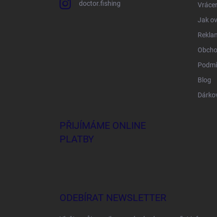
doctor.fishing
Vrácen
Jak ov
Rekla
Obcho
Podmí
Blog
Dárko
PŘIJÍMÁME ONLINE
PLATBY
ODEBÍRAT NEWSLETTER