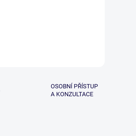
−
+
Přidat do košíku
ILNÍ INFORMACE
ZEPTAT SE
HLÍDAT
OSOBNÍ PŘÍSTUP
A KONZULTACE