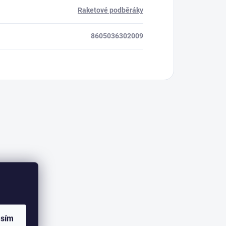
Raketové podběráky
8605036302009
asím