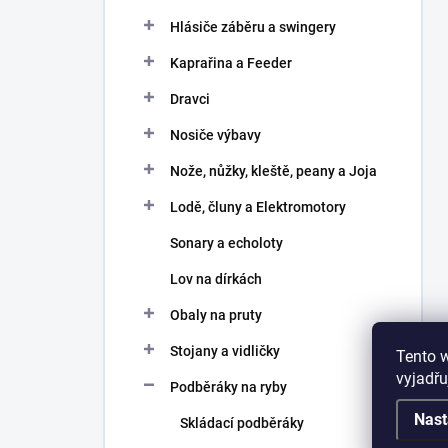
Hlásiče záběru a swingery
Kaprařina a Feeder
Dravci
Nosiče výbavy
Nože, nůžky, kleště, peany a Joja
Lodě, čluny a Elektromotory
Sonary a echoloty
Lov na dírkách
Obaly na pruty
Stojany a vidličky
Tento 
vyjadřu
Podběráky na ryby
Nast
Skládací podběráky