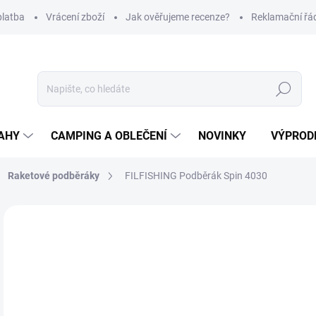
platba
Vrácení zboží
Jak ověřujeme recenze?
Reklamační řá
Hledat
AHY
CAMPING A OBLEČENÍ
NOVINKY
VÝPROD
Raketové podběráky
FILFISHING Podběrák Spin 4030
Neohodnoceno
Podrobnosti hodnocení
ZNAČKA
3
Měr
SK
cena