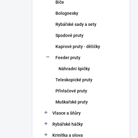
Biče
Bolognesky
Rybářské sady a sety
Spodové pruty
Kaprové pruty - děličky
Feeder pruty
Náhradní špičky
Teleskopické pruty
Přívlačové pruty
Muškařské pruty
Vlasce a šňůry
Rybářské háčky
Krmítka a olova