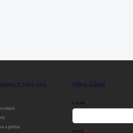
ORMACE PRO VÁS
PŘIHLÁŠENÍ
E-MAIL
prodejna
kty
a a platba
HESLO