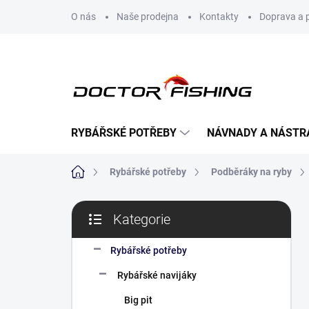
Přejít
O nás
Naše prodejna
Kontakty
Doprava a 
na
obsah
RYBÁŘSKÉ POTŘEBY
NÁVNADY A NÁSTR
Domů
Rybářské potřeby
Podběráky na ryby
P
Kategorie
o
Přeskočit
s
kategorie
t
Rybářské potřeby
r
Rybářské navijáky
a
n
Big pit