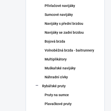
n
Přívlačové navijáky
í
p
Sumcové navijáky
a
n
Navijáky s přední brzdou
e
Navijáky se zadní brzdou
l
Bojová brzda
Volnoběžná brzda - baitrunnery
Multiplikátory
Muškařské navijáky
Náhradní cívky
Rybářské pruty
Pruty na sumce
Plavačkové pruty