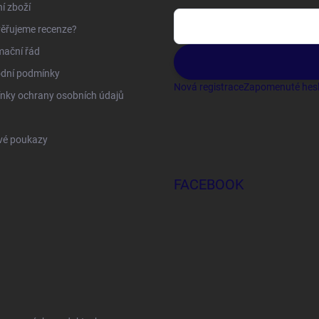
í zboží
ěřujeme recenze?
mační řád
dní podmínky
Nová registrace
Zapomenuté hes
nky ochrany osobních údajů
vé poukazy
FACEBOOK