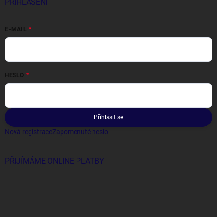
PŘIHLÁŠENÍ
E-MAIL
HESLO
Přihlásit se
Nová registrace
Zapomenuté heslo
PŘIJÍMÁME ONLINE PLATBY