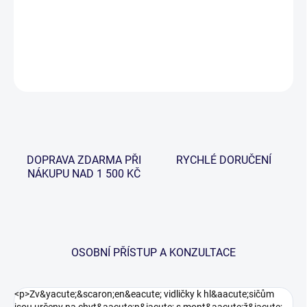
−
+
Přidat do košíku
DETAILNÍ INFORMACE
ZEPTAT SE
HLÍDAT
DOPRAVA ZDARMA PŘI
RYCHLÉ DORUČENÍ
NÁKUPU NAD 1 500 KČ
OSOBNÍ PŘÍSTUP A KONZULTACE
<p>Zv&yacute;&scaron;en&eacute; vidličky k hl&aacute;sičům