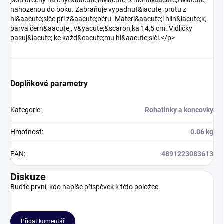
jsou určeny na chyt&aacute;n&iacute; s mont&aacute;ž&iacute;
nahozenou do boku. Zabraňuje vypadnut&iacute; prutu z
hl&aacute;siče při z&aacute;běru. Materi&aacute;l hlin&iacute;k,
barva čern&aacute;, v&yacute;&scaron;ka 14,5 cm. Vidličky
pasuj&iacute; ke každ&eacute;mu hl&aacute;siči.</p>
Doplňkové parametry
Kategorie
:
Rohatinky a koncovky
Hmotnost
:
0.06 kg
EAN
:
4891223083613
Diskuze
Buďte první, kdo napíše příspěvek k této položce.
Přidat komentář