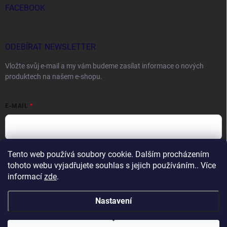
FACEBOOK
ODEBÍRAT NEWSLETTER
Vložte svůj e-mail a my vám budeme zasílat informace o nových
produktech na našem e-shopu.
E-MAIL
Tento web používá soubory cookie. Dalším procházením
Vložením e-mailu souhlasíte s
podmínkami ochrany osobních údajů
tohoto webu vyjadřujete souhlas s jejich používáním.. Více
Přihlásit se
informací
zde
.
Nastavení
Copyright 2026
DOCTORFISHING.CZ
. Všechna práva vyhrazena.