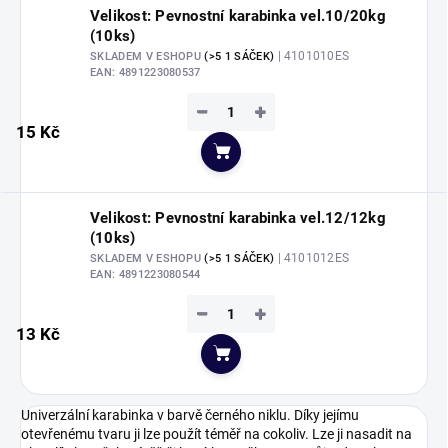
Velikost: Pevnostní karabinka vel.10/20kg
(10ks)
| 4101010ES
SKLADEM V ESHOPU
(>5 1 SÁČEK)
EAN:
4891223080537
−
+
15 Kč
Do košíku
Velikost: Pevnostní karabinka vel.12/12kg
(10ks)
| 4101012ES
SKLADEM V ESHOPU
(>5 1 SÁČEK)
EAN:
4891223080544
−
+
13 Kč
Do košíku
Univerzální karabinka v barvě černého niklu. Díky jejímu
otevřenému tvaru ji lze použít téměř na cokoliv. Lze ji nasadit na