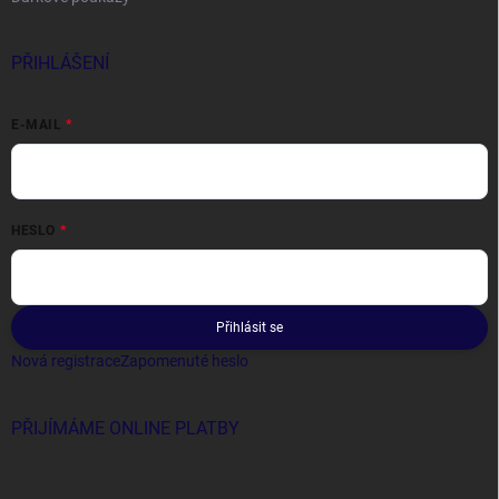
PŘIHLÁŠENÍ
E-MAIL
HESLO
Přihlásit se
Nová registrace
Zapomenuté heslo
PŘIJÍMÁME ONLINE PLATBY