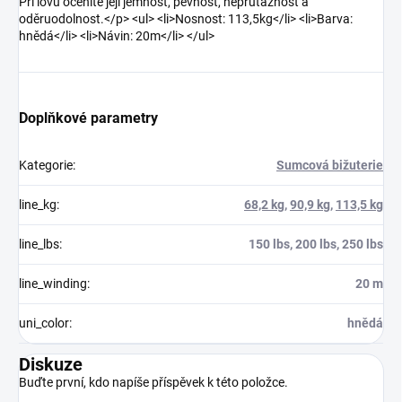
Při lovu oceníte její jemnost, pevnost, neprůtažnost a
oděruodolnost.</p> <ul> <li>Nosnost: 113,5kg</li> <li>Barva:
hnědá</li> <li>Návin: 20m</li> </ul>
Doplňkové parametry
Kategorie
:
Sumcová bižuterie
line_kg
:
68,2 kg
,
90,9 kg
,
113,5 kg
line_lbs
:
150 lbs, 200 lbs, 250 lbs
line_winding
:
20 m
uni_color
:
hnědá
Diskuze
Buďte první, kdo napíše příspěvek k této položce.