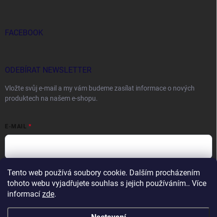
FACEBOOK
ODEBÍRAT NEWSLETTER
Vložte svůj e-mail a my vám budeme zasílat informace o nových
produktech na našem e-shopu.
E-MAIL
Tento web používá soubory cookie. Dalším procházením
Vložením e-mailu souhlasíte s
podmínkami ochrany osobních údajů
tohoto webu vyjadřujete souhlas s jejich používáním.. Více
Přihlásit se
informací
zde
.