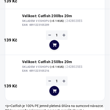
139 Kč
Velikost: Catfish 200lbs 20m
| 2428020ES
SKLADEM V ESHOPU
(>5 1 KUS)
EAN:
4891223105209
−
+
139 Kč
Do košíku
Velikost: Catfish 250lbs 20m
| 2428025ES
SKLADEM V ESHOPU
(>5 1 KUS)
EAN:
4891223105216
−
+
139 Kč
Do košíku
<p>Catfish je 100% PE jemně pletená šňůra na sumcové návazce.