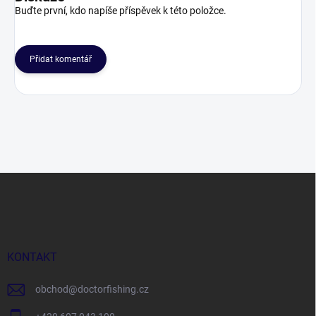
Buďte první, kdo napíše příspěvek k této položce.
Přidat komentář
Z
á
p
a
t
í
KONTAKT
obchod
@
doctorfishing.cz