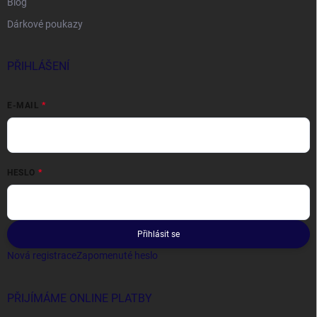
Blog
Dárkové poukazy
PŘIHLÁŠENÍ
E-MAIL
HESLO
Přihlásit se
Nová registrace
Zapomenuté heslo
PŘIJÍMÁME ONLINE PLATBY