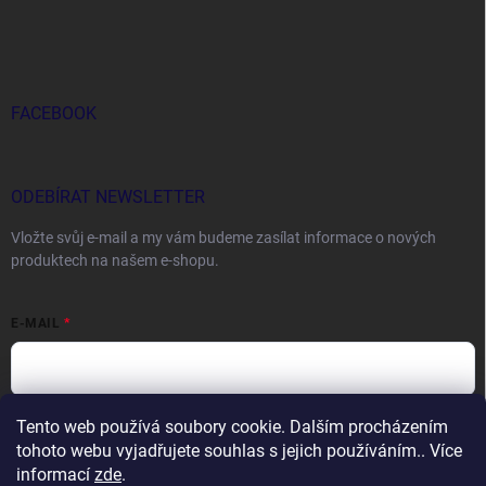
FACEBOOK
ODEBÍRAT NEWSLETTER
Vložte svůj e-mail a my vám budeme zasílat informace o nových
produktech na našem e-shopu.
E-MAIL
Tento web používá soubory cookie. Dalším procházením
Vložením e-mailu souhlasíte s
podmínkami ochrany osobních údajů
tohoto webu vyjadřujete souhlas s jejich používáním.. Více
Přihlásit se
informací
zde
.