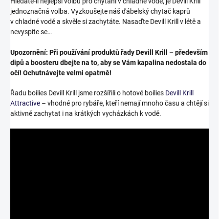
Hledáte-li nejlepší volbu pro chytání v chladné vodě, je Devill Krill
jednoznačná volba. Vyzkoušejte náš ďábelský chytač kaprů
v chladné vodě a skvěle si zachytáte. Nasaďte Devill Krill v létě a
nevyspíte se…
Upozornění: Při používání produktů řady Devill Krill – především
dipů a boosteru dbejte na to, aby se Vám kapalina nedostala do
očí! Ochutnávejte velmi opatrně!
Řadu boilies Devill Krill jsme rozšířili o hotové boilies
Devill Krill
Attractive
– vhodné pro rybáře, kteří nemají mnoho času a chtějí si
aktivně zachytat i na krátkých vycházkách k vodě.