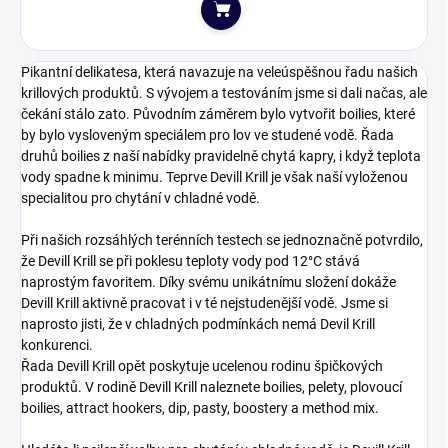
Do košíku
Pikantní delikatesa, která navazuje na veleúspěšnou řadu našich
krillových produktů. S vývojem a testováním jsme si dali načas, ale
čekání stálo zato. Původním záměrem bylo vytvořit boilies, které
by bylo vysloveným speciálem pro
lov ve studené vodě. Řada
druhů boilies z naší nabídky pravidelně chytá kapry, i když teplota
vody spadne k minimu. Teprve Devill Krill je však naší vyloženou
specialitou pro chytání v chladné vodě.
Při našich rozsáhlých terénních testech se jednoznačně potvrdilo,
že Devill Krill se při poklesu teploty vody pod 12°C stává
naprostým favoritem. Díky svému unikátnímu složení dokáže
Devill Krill aktivně pracovat i v té nejstudenější vodě. Jsme si
naprosto jisti, že v chladných podmínkách nemá Devil Krill
konkurenci.
Řada Devill Krill opět poskytuje ucelenou rodinu špičkových
produktů. V rodině Devill Krill naleznete boilies, pelety, plovoucí
boilies, attract hookers, dip, pasty, boostery a method mix.