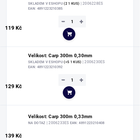
| 2006228ES
SKLADEM V ESHOPU
(2 1 KUS)
EAN:
4891223210385
−
+
119 Kč
Do košíku
Velikost: Carp 300m 0,30mm
| 2006230ES
SKLADEM V ESHOPU
(>5 1 KUS)
EAN:
4891223210392
−
+
129 Kč
Do košíku
Velikost: Carp 300m 0,33mm
| 2006233ES
NA DOTAZ
EAN:
4891223210408
139 Kč