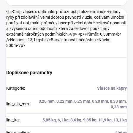
<p>Carp vlasec s optimální průtažností, takže eliminuje výpady
ryby při zdolávání, velmi dobrou pevností v uzlu, což vám umožní
používat optimální průměr vlasce při velmi dobré celkové nosnosti
a zvýšenou oděru odolností, která zase dovolí použít jej v
extrémně náročných podmínkách.</p> <p>Průměr: 0,33mm<br
/>Nosnost: 13,1kg<br />Barva: tmavá hnědá<br />Návin:
300m</p>
Doplňkové parametry
Kategorie
:
Vlasce na kapry
0,20 mm, 0,22 mm, 0,25 mm, 0,28 mm, 0,30 mm,
line_dia_mm
:
0,33 mm
line_kg
:
5,85 kg
,
6,1 kg
,
8,4 kg
,
9,85 kg
,
11,9 kg
,
13,1 kg