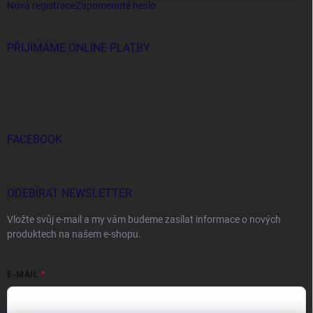
Nová registrace
Zapomenuté heslo
PŘIJÍMÁME ONLINE PLATBY
FACEBOOK
ODEBÍRAT NEWSLETTER
Vložte svůj e-mail a my vám budeme zasílat informace o nových
produktech na našem e-shopu.
E-MAIL