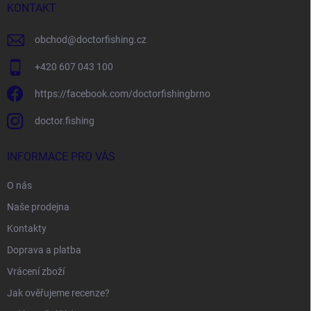
í
KONTAKT
obchod
@
doctorfishing.cz
+420 607 043 100
https://facebook.com/doctorfishingbrno
doctor.fishing
INFORMACE PRO VÁS
O nás
Naše prodejna
Kontakty
Doprava a platba
Vrácení zboží
Jak ověřujeme recenze?