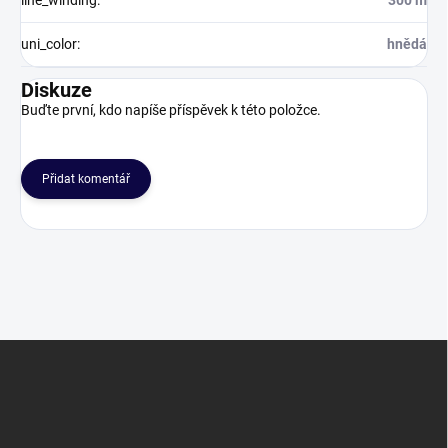
line_winding
:
300 m
uni_color
:
hnědá
Diskuze
Buďte první, kdo napíše příspěvek k této položce.
Přidat komentář
Z
á
p
a
t