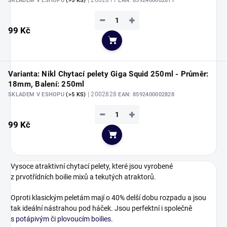
| 2002811
SKLADEM V ESHOPU
(>5 KS)
EAN:
8592400002811
−
+
99 Kč
Do košíku
Varianta: Nikl Chytací pelety Giga Squid 250ml - Průměr:
18mm, Balení: 250ml
| 2002828
SKLADEM V ESHOPU
(>5 KS)
EAN:
8592400002828
−
+
99 Kč
Do košíku
Vysoce atraktivní chytací pelety, které jsou vyrobené
z prvotřídních boilie mixů a tekutých atraktorů.
Oproti klasickým peletám mají o 40% delší dobu rozpadu a jsou
tak ideální nástrahou pod háček. Jsou perfektní i společně
s
potápivým
či
plovoucím boilies
.