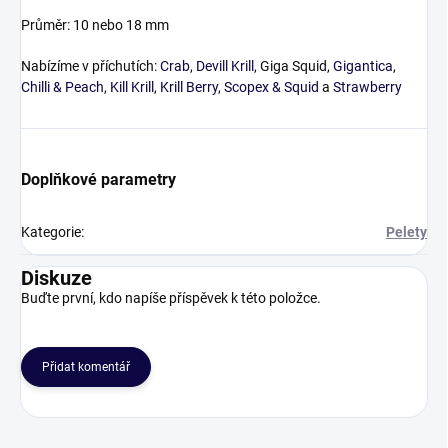
Průměr: 10 nebo 18 mm
Nabízíme v příchutích:
Crab
,
Devill Krill
, Giga Squid,
Gigantica
,
Chilli & Peach
,
Kill Krill
,
Krill Berry
,
Scopex & Squid
a
Strawberry
Doplňkové parametry
Kategorie
:
Pelety
Diskuze
Buďte první, kdo napíše příspěvek k této položce.
Přidat komentář