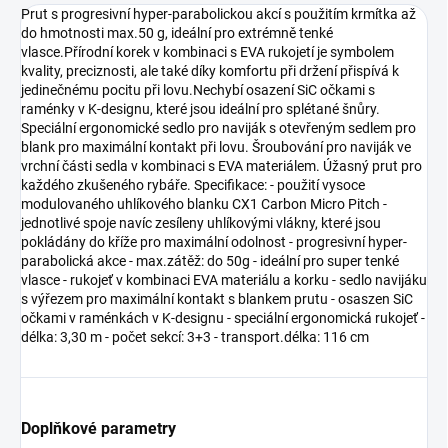
Prut s progresivní hyper-parabolickou akcí s použitím krmítka až
do hmotnosti max.50 g, ideální pro extrémně tenké
vlasce.Přírodní korek v kombinaci s EVA rukojetí je symbolem
kvality, preciznosti, ale také díky komfortu při držení přispívá k
jedinečnému pocitu při lovu.Nechybí osazení SiC očkami s
raménky v K-designu, které jsou ideální pro splétané šnůry.
Speciální ergonomické sedlo pro naviják s otevřeným sedlem pro
blank pro maximální kontakt při lovu. Šroubování pro naviják ve
vrchní části sedla v kombinaci s EVA materiálem. Úžasný prut pro
každého zkušeného rybáře. Specifikace: - použití vysoce
modulovaného uhlíkového blanku CX1 Carbon Micro Pitch -
jednotlivé spoje navíc zesíleny uhlíkovými vlákny, které jsou
pokládány do kříže pro maximální odolnost - progresivní hyper-
parabolická akce - max.zátěž: do 50g - ideální pro super tenké
vlasce - rukojeť v kombinaci EVA materiálu a korku - sedlo navijáku
s výřezem pro maximální kontakt s blankem prutu - osaszen SiC
očkami v raménkách v K-designu - speciální ergonomická rukojeť -
délka: 3,30 m - počet sekcí: 3+3 - transport.délka: 116 cm
Doplňkové parametry