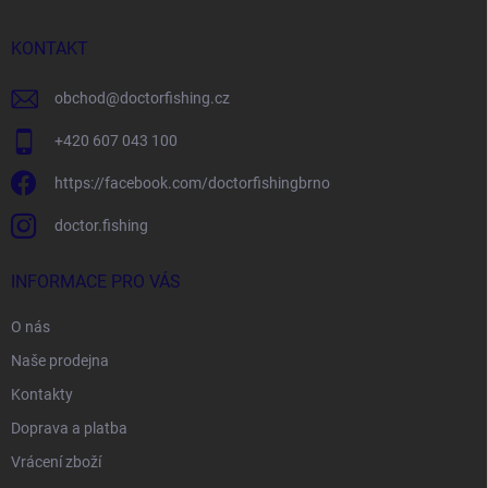
a
t
í
KONTAKT
obchod
@
doctorfishing.cz
+420 607 043 100
https://facebook.com/doctorfishingbrno
doctor.fishing
INFORMACE PRO VÁS
O nás
Naše prodejna
Kontakty
Doprava a platba
Vrácení zboží