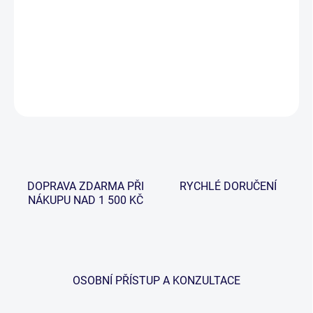
cena:
Nová řada feederových prutů Kompass XS Stillwater s délkami
3,60 a 3,90 metrů.
DETAILNÍ INFORMACE
ZEPTAT SE
HLÍDAT
DOPRAVA ZDARMA PŘI
RYCHLÉ DORUČENÍ
NÁKUPU NAD 1 500 KČ
OSOBNÍ PŘÍSTUP A KONZULTACE