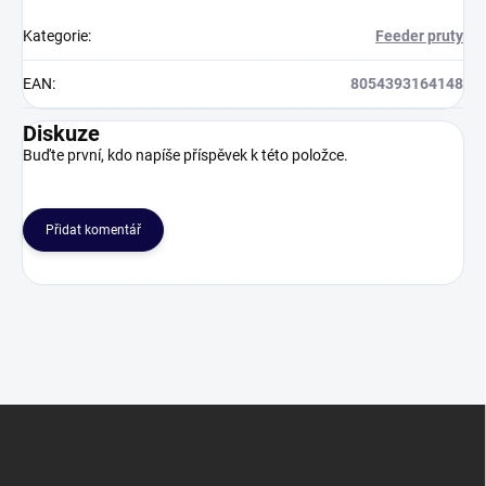
Kategorie
:
Feeder pruty
EAN
:
8054393164148
Diskuze
Buďte první, kdo napíše příspěvek k této položce.
Přidat komentář
Z
á
p