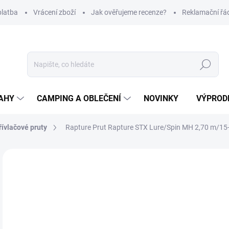
platba
Vrácení zboží
Jak ověřujeme recenze?
Reklamační řá
Hledat
AHY
CAMPING A OBLEČENÍ
NOVINKY
VÝPROD
řívlačové pruty
Rapture Prut Rapture STX Lure/Spin MH 2,70 m/15
Neohodnoceno
Podrobnosti hodnocení
ZNAČKA
2 
Měr
SK
cena