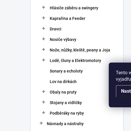
Hlásiče záběru a swingery
Kaprařina a Feeder
Dravci
Nosiče výbavy
Nože, nůžky, kleště, peany a Joja
Lodě, čluny a Elektromotory
Sonary a echoloty
Tento 
vyjadřu
Lov na dírkách
Nast
Obaly na pruty
Stojany a vidličky
Podběráky na ryby
Návnady a nástrahy