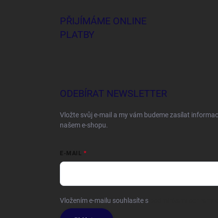
PŘIJÍMÁME ONLINE
PLATBY
ODEBÍRAT NEWSLETTER
Vložte svůj e-mail a my vám budeme zasílat informa
našem e-shopu.
E-MAIL
Vložením e-mailu souhlasíte s
podmínkami ochrany o