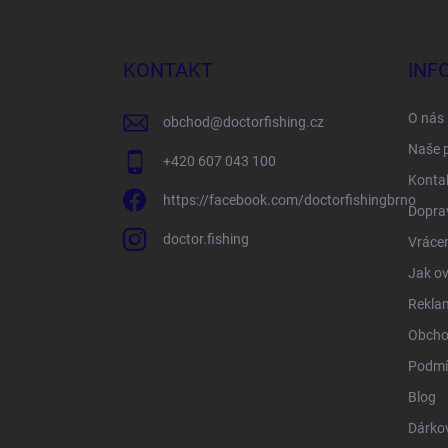
á
p
a
KONTAKT
INF
t
í
O nás
obchod
@
doctorfishing.cz
Naše 
+420 607 043 100
Konta
https://facebook.com/doctorfishingbrno
Doprav
doctor.fishing
Vrácen
Jak ov
Rekla
Obcho
Podmí
Blog
Dárko