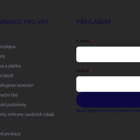
ORMACE PRO VÁS
PŘIHLÁŠENÍ
E-MAIL
prodejna
kty
a a platba
HESLO
í zboží
ěřujeme recenze?
mační řád
dní podmínky
Nová registrace
Zapomenuté hes
nky ochrany osobních údajů
vé poukazy