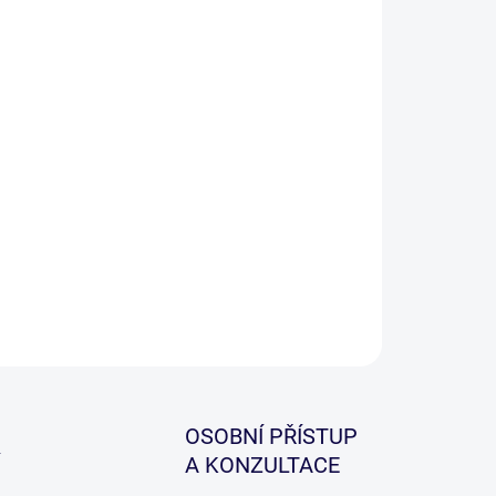
−
+
Přidat do košíku
iální prut pro rybáře, kteří nesoudí prut podle ceny,
jeho kvality a použití.
ILNÍ INFORMACE
ZEPTAT SE
HLÍDAT
OSOBNÍ PŘÍSTUP
A KONZULTACE