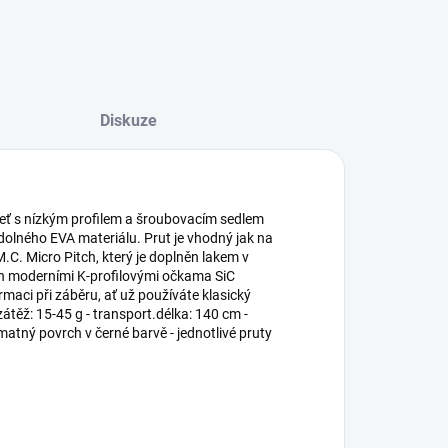
Diskuze
jeť s nízkým profilem a šroubovacím sedlem
dolného EVA materiálu. Prut je vhodný jak na
.C. Micro Pitch, který je doplněn lakem v
n moderními K-profilovými očkama SiC
aci při záběru, ať už používáte klasický
zátěž: 15-45 g - transport.délka: 140 cm -
 matný povrch v černé barvě - jednotlivé pruty