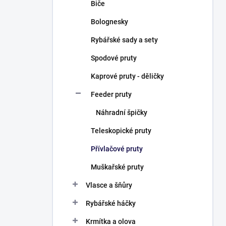
Biče
Bolognesky
Rybářské sady a sety
Spodové pruty
Kaprové pruty - děličky
Feeder pruty
Náhradní špičky
Teleskopické pruty
Přívlačové pruty
Muškařské pruty
Vlasce a šňůry
Rybářské háčky
Krmítka a olova