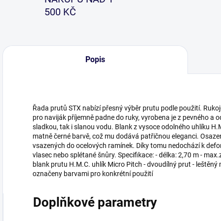
500 KČ
Popis
Řada prutů STX nabízí přesný výběr prutu podle použití. Ruko
pro naviják příjemně padne do ruky, vyrobena je z pevného a o
sladkou, tak i slanou vodu. Blank z vysoce odolného uhlíku H.M
matně černé barvě, což mu dodává patřičnou eleganci. Osaze
vsazených do ocelových ramínek. Díky tomu nedochází k deform
vlasec nebo splétané šnůry. Specifikace: - délka: 2,70 m - max.
blank prutu H.M.C. uhlík Micro Pitch - dvoudílný prut - leštěný
označeny barvami pro konkrétní použití
Doplňkové parametry