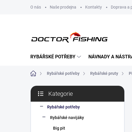
Přejít
O nás
Naše prodejna
Kontakty
Doprava a 
na
obsah
RYBÁŘSKÉ POTŘEBY
NÁVNADY A NÁSTR
Domů
Rybářské potřeby
Rybářské pruty
P
P
Kategorie
o
Přeskočit
s
kategorie
t
Rybářské potřeby
r
Rybářské navijáky
a
n
Big pit