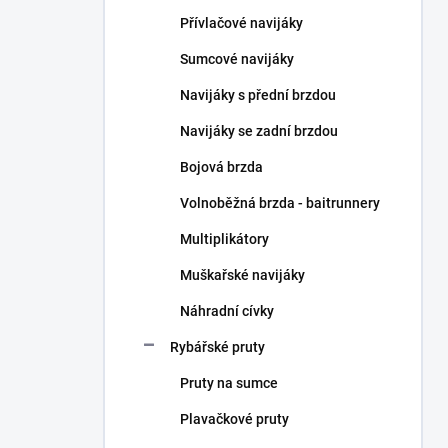
n
Přívlačové navijáky
í
p
Sumcové navijáky
a
n
Navijáky s přední brzdou
e
Navijáky se zadní brzdou
l
Bojová brzda
Volnoběžná brzda - baitrunnery
Multiplikátory
Muškařské navijáky
Náhradní cívky
Rybářské pruty
Pruty na sumce
Plavačkové pruty