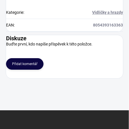
Kategorie
:
Vidličky a hrazdy
EAN
:
8054393163363
Diskuze
Buďte první, kdo napíše příspěvek k této položce.
Přidat komentář
Z
á
p