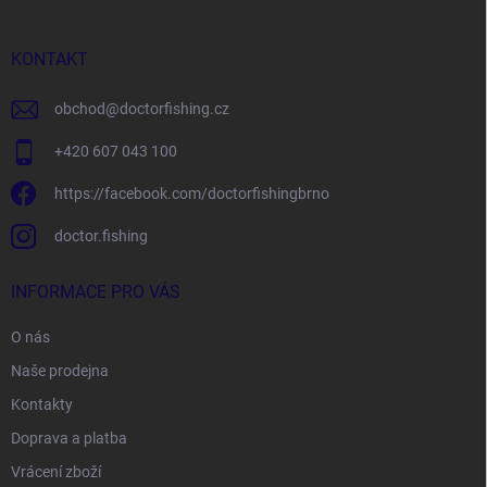
a
t
í
KONTAKT
obchod
@
doctorfishing.cz
+420 607 043 100
https://facebook.com/doctorfishingbrno
doctor.fishing
INFORMACE PRO VÁS
O nás
Naše prodejna
Kontakty
Doprava a platba
Vrácení zboží