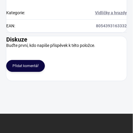
Kategorie
:
Vidličky a hrazdy
EAN
:
8054393163332
Diskuze
Buďte první, kdo napíše příspěvek k této položce.
Přidat komentář
Z
á
p