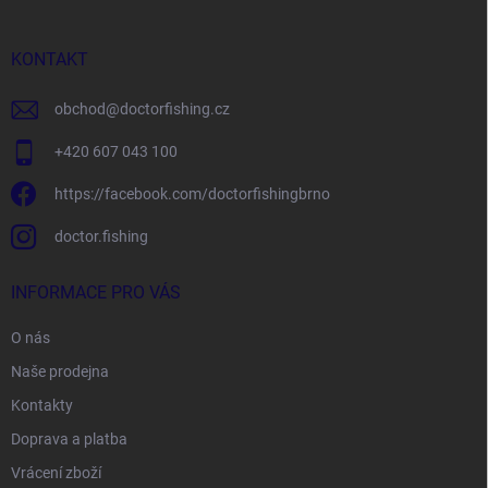
a
t
í
KONTAKT
obchod
@
doctorfishing.cz
+420 607 043 100
https://facebook.com/doctorfishingbrno
doctor.fishing
INFORMACE PRO VÁS
O nás
Naše prodejna
Kontakty
Doprava a platba
Vrácení zboží