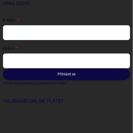
PŘIHLÁŠENÍ
E-MAIL
HESLO
Přihlásit se
Nová registrace
Zapomenuté heslo
PŘIJÍMÁME ONLINE PLATBY