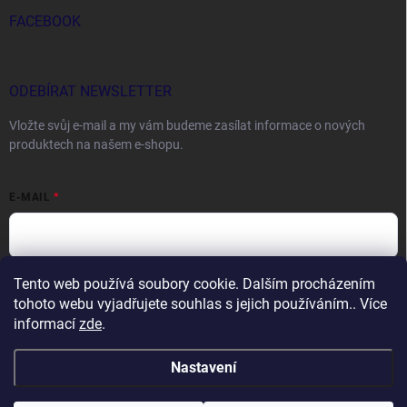
FACEBOOK
ODEBÍRAT NEWSLETTER
Vložte svůj e-mail a my vám budeme zasílat informace o nových
produktech na našem e-shopu.
E-MAIL
Tento web používá soubory cookie. Dalším procházením
Vložením e-mailu souhlasíte s
podmínkami ochrany osobních údajů
tohoto webu vyjadřujete souhlas s jejich používáním.. Více
Přihlásit se
informací
zde
.
Nastavení
Copyright 2026
DOCTORFISHING.CZ
. Všechna práva vyhrazena.