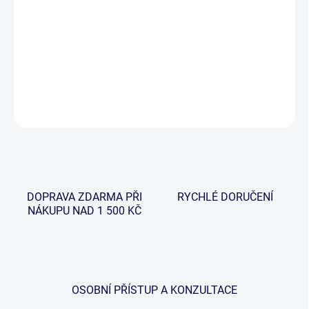
−
+
Přidat do košíku
Tyto nové navijáky vychází z našich osvědčených a kultovních
navijáků Riot Big Pit.
DETAILNÍ INFORMACE
ZEPTAT SE
HLÍDAT
DOPRAVA ZDARMA PŘI
RYCHLÉ DORUČENÍ
NÁKUPU NAD 1 500 KČ
OSOBNÍ PŘÍSTUP A KONZULTACE