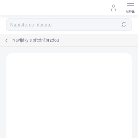
Přejít
na
obsah
Hledat
Navijáky s přední brzdou
Neohodnoceno
Podrobnosti hodnocení
ZNAČKA:
WYCHWOOD