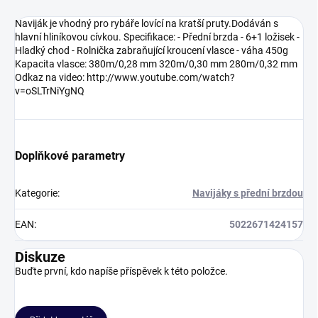
Naviják je vhodný pro rybáře lovící na kratší pruty.Dodáván s
hlavní hliníkovou cívkou. Specifikace: - Přední brzda - 6+1 ložisek -
Hladký chod - Rolnička zabraňující kroucení vlasce - váha 450g
Kapacita vlasce: 380m/0,28 mm 320m/0,30 mm 280m/0,32 mm
Odkaz na video: http://www.youtube.com/watch?
v=oSLTrNiYgNQ
Doplňkové parametry
Kategorie
:
Navijáky s přední brzdou
EAN
:
5022671424157
Diskuze
Buďte první, kdo napíše příspěvek k této položce.